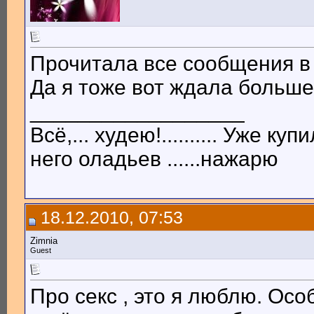
Прочитала все сообщения в 
Да я тоже вот ждала большег
__________________
Всё,... худею!.......... Уже купил
него оладьев ......нажарю
18.12.2010, 07:53
Zimnia
Guest
Про секс , это я люблю. Ос