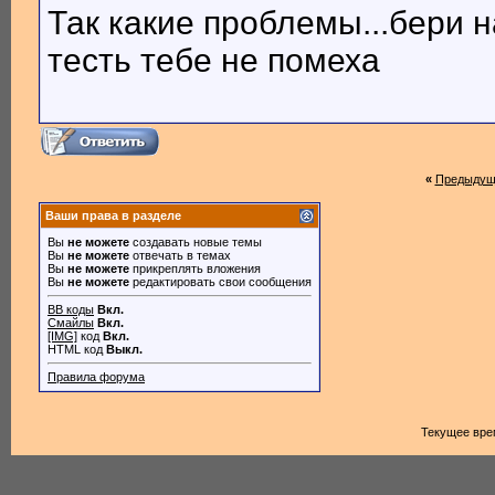
Так какие проблемы...бери н
тесть тебе не помеха
«
Предыдущ
Ваши права в разделе
Вы
не можете
создавать новые темы
Вы
не можете
отвечать в темах
Вы
не можете
прикреплять вложения
Вы
не можете
редактировать свои сообщения
BB коды
Вкл.
Смайлы
Вкл.
[IMG]
код
Вкл.
HTML код
Выкл.
Правила форума
Текущее вре