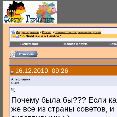
Форум Германии
>
Разное
>
Знакомства в Германии по-русски
* о ЛюбОви и о СекАсе *
Регистрация
Правила форума
Спра
16.12.2010, 09:26
Альфияшка
Guest
Почему была бы??? Если ка
же все из страны советов, 