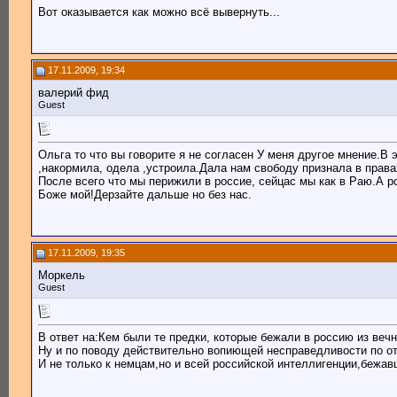
Вот оказывается как можно всё вывернуть...
17.11.2009, 19:34
валерий фид
Guest
Ольга то что вы говорите я не согласен У меня другое мнение.В 
,накормила, одела ,устроила.Дала нам свободу признала в права
После всего что мы перижили в россие, сейцас мы как в Раю.А ро
Боже мой!Дерзайте дальше но без нас.
17.11.2009, 19:35
Моркель
Guest
В ответ на:Кем были те предки, которые бежали в россию из веч
Ну и по поводу действительно вопиющей несправедливости по от
И не только к немцам,но и всей российской интеллигенции,беж