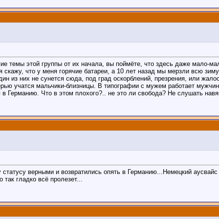
ие темы этой группы от их начала, вы поймёте, что здесь даже мало-ма
 скажу, что у меня горячие батареи, а 10 лет назад мы мерзли всю зиму
один из них не сунется сюда, под град оскорблений, презрения, или жало
ерью учатся мальчики-близницы. В типографии с мужем работает мужчина
 в Германию. Что в этом плохого?.. не это ли свобода? Не слушать нав
 статусу верными и возвратились опять в Германию...Немецкий аусвайс
так гладко всё пролезет...