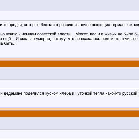
 те предки, которые бежали в россию из вечно воюющих германских княж
ношению к немцам советской власти... Может, вас и в живых не было б
но ещё... И сколько умерло, потому, что не оказалось рядом отзывчивого
а быть...
 дедамине поделился куском хлеба и чуточкой тепла какой-то русский и