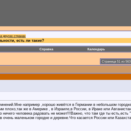
и других странах
ьности, есть ли такие?
Справка
Календарь
Страница 51 из 563
 мнений.Мне например ,хорошо живётся в Германии в небольшом городке,
ым плохо,так же в Америке , в Израиле,в России, в Ираке или Авганиста
т, то ничего человека радовать не может!!!Важно, что там где ты есть
 очень маленьком городке и деревне.Что касается России или Казахста