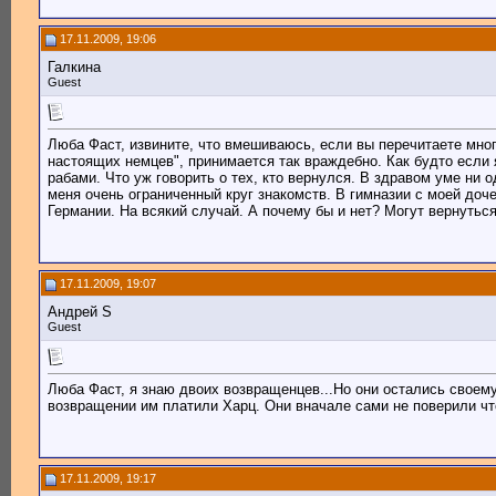
17.11.2009, 19:06
Галкина
Guest
Люба Фаст, извините, что вмешиваюсь, если вы перечитаете мног
настоящих немцев", принимается так враждебно. Как будто если я
рабами. Что уж говорить о тех, кто вернулся. В здравом уме ни 
меня очень ограниченный круг знакомств. В гимназии с моей доч
Германии. На всякий случай. А почему бы и нет? Могут вернуться
17.11.2009, 19:07
Андрей S
Guest
Люба Фаст, я знаю двоих возвращенцев...Но они остались своему
возвращении им платили Харц. Они вначале сами не поверили что 
17.11.2009, 19:17