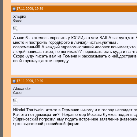
17.11.2009, 19:39
Ульрих
Guest
А мне бы хотелось спросить у ЮЛИИ,а в чем ВАША заслуга,что В
место и построить город(фото в личке),чистый,уютный ,
современный!!!А каждый здравомыслящий человек понимает,что 
людей,написав такое, не понимаю?И переехать есть куда и на что
Скоро буду писать вам из Тюмени и рассказывать о ней,достраи
свой таунхаус,летом перееду.
17.11.2009, 19:40
Аlexander
Guest
Nikolai Trautwein: что-то в Германии никому и в голову неприде
Как это нет демократии?! Недавно мэр Москвы Лужков подал в с
Жириновский погрозил ему подать встречное заявление (наверное 
ярко выраженой российской форме.