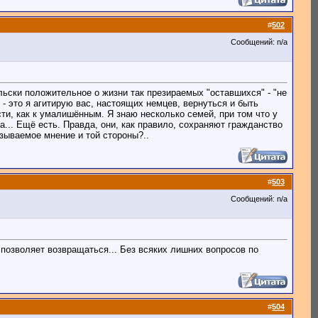
#
502
Сообщений: n/a
льски положительное о жизни так презираемых "оставшихся" - "не
 - это я агитирую вас, настоящих немцев, вернуться и быть
сти, как к умалишённым. Я знаю несколько семей, при том что у
... Ещё есть. Правда, они, как правило, сохраняют гражданство
язываемое мнение и той стороны?..
#
503
Сообщений: n/a
 позволяет возвращаться... Без всяких лишних вопросов по
#
504