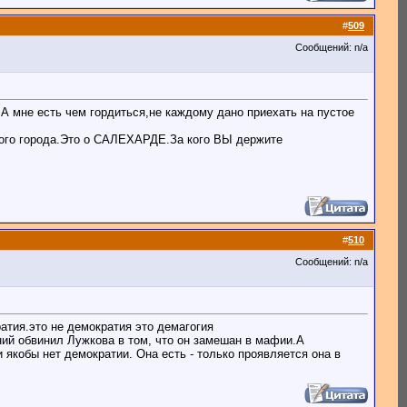
#
509
Сообщений: n/a
А мне есть чем гордиться,не каждому дано приехать на пустое
вого города.Это о САЛЕХАРДЕ.За кого ВЫ держите
#
510
Сообщений: n/a
ратия.это не демократия это демагогия
ний обвинил Лужкова в том, что он замешан в мафии.А
и якобы нет демократии. Она есть - только проявляется она в