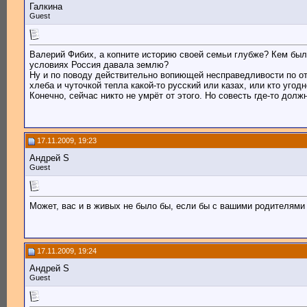
Галкина
Guest
Валерий Фибих, а копните историю своей семьи глубже? Кем были
условиях Россия давала землю?
Ну и по поводу действительно вопиющей несправедливости по от
хлеба и чуточкой тепла какой-то русский или казах, или кто угод
Конечно, сейчас никто не умрёт от этого. Но совесть где-то должн
17.11.2009, 19:23
Андрей S
Guest
Может, вас и в живых не было бы, если бы с вашими родителями и
17.11.2009, 19:24
Андрей S
Guest