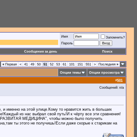
Имя
Запомнить?
Пароль
Сообщения за день
Поиск
«
Первая
<
41
49
50
51
52
53
61
101
151
551
>
Последняя
»
Опции темы
Опции просмотра
#
501
Сообщений: n/a
 и именно на этой улице.Кому то нравится жить в больших
не!Каждый из нас выбрал свой путь!И к чёрту все эти сравнения!
,есть "РАЗВИТАЯ МЕДИЦИНА", чтобы можно было получить
на,там ты этого не получишь!Если даже скорые к старикам на