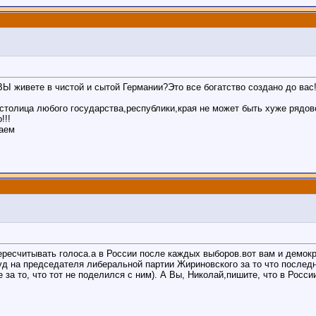
Ы живете в чистой и сытой Германии?Это все богатство создано до вас!
столица любого государства,республики,края не может быть хуже рядо
!!!
ваем
т пересчитывать голоса.а в России после каждых выборов.вот вам и демок
уд на председателя либеральной партии Жириновского за то что послед
за то, что тот не поделился с ним). А Вы, Николай,пишите, что в Росси