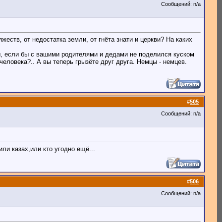
Сообщений: n/a
еств, от недостатка земли, от гнёта знати и церкви? На каких
ы, если бы с вашими родителями и дедами не поделился куском
 человека?.. А вы теперь грызёте друг друга. Немцы - немцев.
#
505
Сообщений: n/a
ли казах,или кто угодно ещё...
#
506
Сообщений: n/a