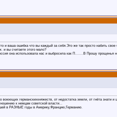
это и ваша ошибка что вы каждый за себя.Это же так просто набить свое
х. и вы считаете этого мало?
ссия она использовала нас и выбросила как П........В Прошу прощенья н
но воюющих германскихкняжеств, от недостатка земли, от гнёта знати и
ношению к немцам советской власти...
авшей в РАЗНЫЕ годы в Америку,Францию,Германию.