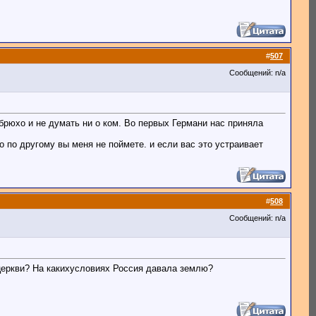
#
507
Сообщений: n/a
 брюхо и не думать ни о ком. Во первых Германи нас приняла
о по другому вы меня не поймете. и если вас это устраивает
#
508
Сообщений: n/a
 церкви? На какихусловиях Россия давала землю?