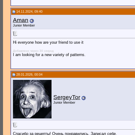
14.11.2024, 09:40
Aman
Junior Member
Hi everyone how are your friend to use it
Добавлено через 30 секунд
I am looking for a new variety of patterns.
28.01.2026, 00:04
SergeyTor
Junior Member
Спасибо за рецепты! Очень понравились. Записал себе.