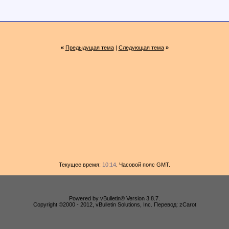
«
Предыдущая тема
|
Следующая тема
»
Текущее время:
10:14
. Часовой пояс GMT.
Powered by vBulletin® Version 3.8.7.
Copyright ©2000 - 2012, vBulletin Solutions, Inc. Перевод: zCarot