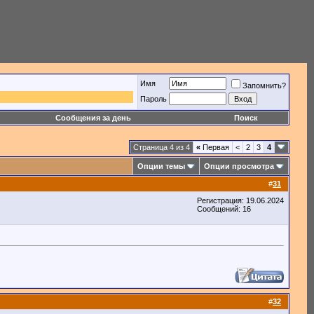
Имя
Запомнить?
Пароль
Сообщения за день
Поиск
Страница 4 из 4
«
Первая
<
2
3
4
Опции темы
Опции просмотра
#
31
Регистрация: 19.06.2024
Сообщений: 16
#
32