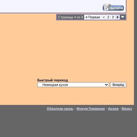
Страница 4 из 4
«
Первая
<
2
3
4
Быстрый переход
Обратная связь
-
Форум Германии
-
Архив
-
Вверх