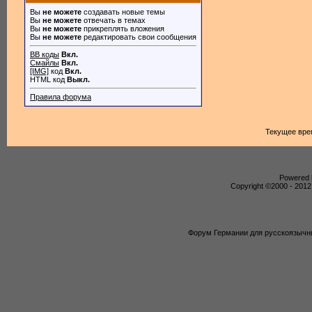
Вы
не можете
создавать новые темы
Вы
не можете
отвечать в темах
Вы
не можете
прикреплять вложения
Вы
не можете
редактировать свои сообщения
BB коды
Вкл.
Смайлы
Вкл.
[IMG]
код
Вкл.
HTML код
Выкл.
Правила форума
Текущее вре
Powered b
Copyright ©2000 - 2012,
Форум Германии для русскоязычны