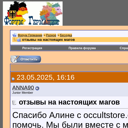
Форум Германии
>
Разное
>
Беседка
отзывы на настоящих магов
Регистрация
Правила форума
Спра
23.05.2025, 16:16
ANNA90
Junior Member
отзывы на настоящих магов
Спасибо Алине с occultstore.
помочь. Мы были вместе с м