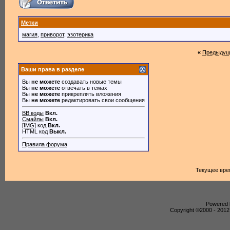
Метки
магия
,
приворот
,
эзотерика
«
Предыдущ
Ваши права в разделе
Вы
не можете
создавать новые темы
Вы
не можете
отвечать в темах
Вы
не можете
прикреплять вложения
Вы
не можете
редактировать свои сообщения
BB коды
Вкл.
Смайлы
Вкл.
[IMG]
код
Вкл.
HTML код
Выкл.
Правила форума
Текущее вре
Powered b
Copyright ©2000 - 2012,