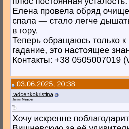
плюс постоянная усталость.
Елена провела обряд очищен
спала — стало легче дышать
в гору.
Теперь обращаюсь только к 
гадание, это настоящее зна
Контакты: +38 0505007019 (W
03.06.2025, 20:38
radcenkokristina
Junior Member
Хочу искренне поблагодари
Вишневскую за её удивител