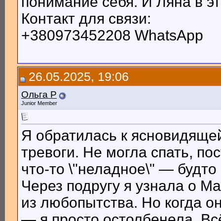
понимание себя. И Ляна в э
Контакт для связи:
+380973452208 WhatsApp
26.05.2025, 19:06
Ольга Р
Junior Member
Я обратилась к ясновидяще
тревоги. Не могла спать, по
что-то \"неладное\" — будто
Через подругу я узнала о М
из любопытства. Но когда о
— я просто остолбенела. Вс