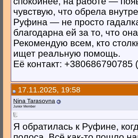
спокойнее, на работе — поя
чувствую, что обрела внутр
Руфина — не просто гадалка
благодарна ей за то, что он
Рекомендую всем, кто столк
ищет реальную помощь.
Её контакт: +380686790785 
17.11.2025, 19:58
Nina Tarasovna
Junior Member
Я обратилась к Руфине, ког
полоса. Всё как-то пошло на