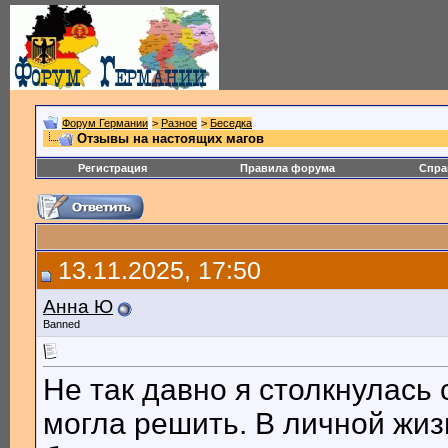
Форум Германии
>
Разное
>
Беседка
Отзывы на настоящих магов
Регистрация
Правила форума
Спра
13.11.2025, 17:50
Анна Ю
Banned
Не так давно я столкнулась
могла решить. В личной жиз