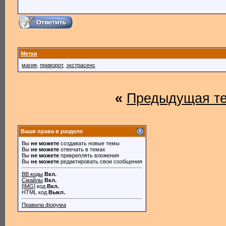
Метки
магия
,
приворот
,
экстрасенс
«
Предыдущая т
Ваши права в разделе
Вы
не можете
создавать новые темы
Вы
не можете
отвечать в темах
Вы
не можете
прикреплять вложения
Вы
не можете
редактировать свои сообщения
BB коды
Вкл.
Смайлы
Вкл.
[IMG]
код
Вкл.
HTML код
Выкл.
Правила форума