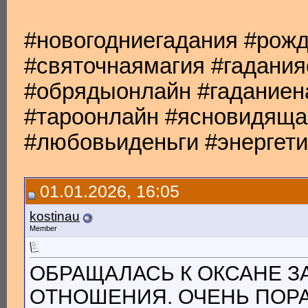
#новогодниегадания #рож
#святочнаямагия #гадани
#обрядыонлайн #гаданиен
#тароонлайн #ясновидяща
#любовьиденьги #энергет
01.01.2026, 16:05
kostinau
Member
ОБРАЩАЛАСЬ К ОКСАНЕ З
ОТНОШЕНИЯ. ОЧЕНЬ ПОРА