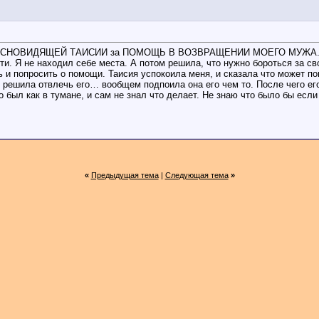
В О ЯСНОВИДЯЩЕЙ ТАИСИИ за ПОМОЩЬ В ВОЗВРАЩЕНИИ МОЕГО МУЖА. Вид
йти. Я не находил себе места. А потом решила, что нужно бороться за св
ть и попросить о помощи. Таисия успокоила меня, и сказала что может п
оте решила отвлечь его… вообщем подпоила она его чем то. После чего
был как в тумане, и сам не знал что делает. Не знаю что было бы е
«
Предыдущая тема
|
Следующая тема
»