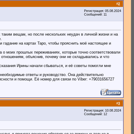
#
2
Регистрация: 05.08.2024
Сообщений: 11
к таким вещам, но после нескольких неудач в личной жизни и на
.
и гадание на картах Таро, чтобы прояснить моё настоящее и
ла о моих прошлых переживаниях, которые точно соответствовали
 отношениям, объяснив, почему они не складывались и что
дсказания Ирины начали сбываться, и её советы помогли мне
е необходимые ответы и руководство. Она действительно
сности и помощи. Её номер для связи по Viber: +79031656727
#
3
Регистрация: 10.08.2024
Сообщений: 12
слуг, я приняла решение обратиться за помощью только в