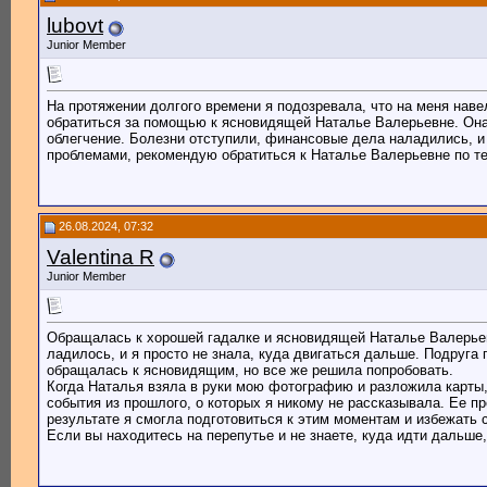
lubovt
Junior Member
На протяжении долгого времени я подозревала, что на меня нав
обратиться за помощью к ясновидящей Наталье Валерьевне. Она 
облегчение. Болезни отступили, финансовые дела наладились, и
проблемами, рекомендую обратиться к Наталье Валерьевне по тел
26.08.2024, 07:32
Valentina R
Junior Member
Обращалась к хорошей гадалке и ясновидящей Наталье Валерьевн
ладилось, и я просто не знала, куда двигаться дальше. Подруга
обращалась к ясновидящим, но все же решила попробовать.
Когда Наталья взяла в руки мою фотографию и разложила карты,
события из прошлого, о которых я никому не рассказывала. Ее п
результате я смогла подготовиться к этим моментам и избежать 
Если вы находитесь на перепутье и не знаете, куда идти дальше,