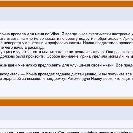
Ирина провела для меня по Viber. Я всегда была скептически настроена 
ть ответы на многие вопросы, и по совету подруги я обратилась к Ирине
 её невероятную энергию и профессионализм. Ирина предложила провест
е чего начала расклад.
уацию и чувства, хотя мы никогда не встречались лично. Она рассказа
е должны были произойти. Особое внимание Ирина уделила моим личным
.
какие шаги мне нужно предпринять для улучшения своей жизни. Все пре
 находитесь — Ирина проведет гадание дистанционно, и вы получите вс
агодарна ей за помощь и поддержку. Рекомендую Ирину всем, кто ищет я
вением и изменением в жизни. Сомневаясь в эффективности подобных у