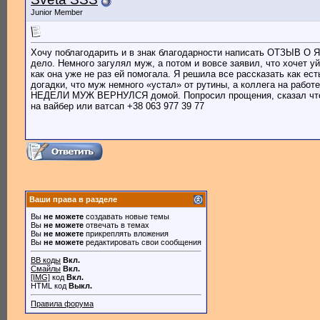
Junior Member
Хочу поблагодарить и в знак благодарности написать ОТЗЫ
дело. Немного загулял муж, а потом и вовсе заявил, что хочет у
как она уже не раз ей помогала. Я решила все рассказать как ес
догадки, что муж немного «устал» от рутины, а коллега на раб
НЕДЕЛИ МУЖ ВЕРНУЛСЯ домой. Попросил прощения, сказал что 
на вайбер или ватсап +38 063 977 39 77
Ваши права в разделе
Вы
не можете
создавать новые темы
Вы
не можете
отвечать в темах
Вы
не можете
прикреплять вложения
Вы
не можете
редактировать свои сообщения
BB коды
Вкл.
Смайлы
Вкл.
[IMG]
код
Вкл.
HTML код
Выкл.
Правила форума