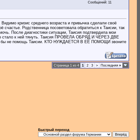
Сообщений: 11
имо кризис среднего возраста и привычка сделали своё
оё счастье. Родственница посоветовала обратиться к Таисии, так
омочь. После диагностики ситуации, Таисия подтвердила мои
 его стало к ней тянуть. Таисия ПРОВЕЛА ОБРЯД И ЧЕРЕЗ ДВЕ
сли бы не помощь Таисии. КТО НУЖДАЕТСЯ В ЕЁ ПОМОЩИ звоните
Страница 1 из 4
1
2
3
>
Последняя
»
Быстрый переход