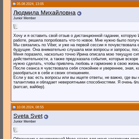
05.08.2024, 13:05
Людмила Михайловна
Junior Member
Хочу и я оставить свой отзыв о дистанционной гадании, которую 
работе, решила попробовать что-то новое. Мне нужно было получи
Мы связались по Viber, и уже на первой сессии я почувствовала
будущее. Она внимательно слушала мои вопросы и запросы, посл
Меня поразило, насколько точно Ирина описала мою текущую сит
действительности, а также предсказала события, которые вскор
нужно сделать, чтобы привлечь любовь и гармонию в свою жизнь
После сеанса я чувствовала себя спокойнее и увереннее, зная, 
разобраться в себе и своих отношениях.
Если у вас есть вопросы или вы ищете ответы, не важно, где вы
талантлива и обладает невероятными способностями. Я очень бл
(ватсап, вайбер).
10.08.2024, 08:55
Sveta Svet
Junior Member
Обращение к ясновидящей Неле стало для меня настоящим откро