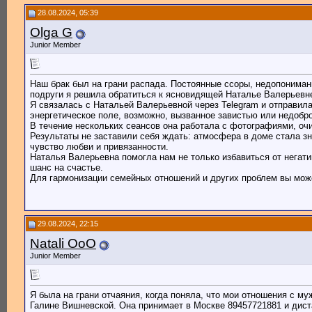
28.08.2024, 05:39
Olga G
Junior Member
Наш брак был на грани распада. Постоянные ссоры, недопонимани
подруги я решила обратиться к ясновидящей Наталье Валерьевн
Я связалась с Натальей Валерьевной через Telegram и отправил
энергетическое поле, возможно, вызванное завистью или недоб
В течение нескольких сеансов она работала с фотографиями, о
Результаты не заставили себя ждать: атмосфера в доме стала з
чувство любви и привязанности.
Наталья Валерьевна помогла нам не только избавиться от негатив
шанс на счастье.
Для гармонизации семейных отношений и других проблем вы может
29.08.2024, 22:15
Natali OoO
Junior Member
Я была на грани отчаяния, когда поняла, что мои отношения с м
Галине Вишневской. Она принимает в Москве 89457721881 и диста