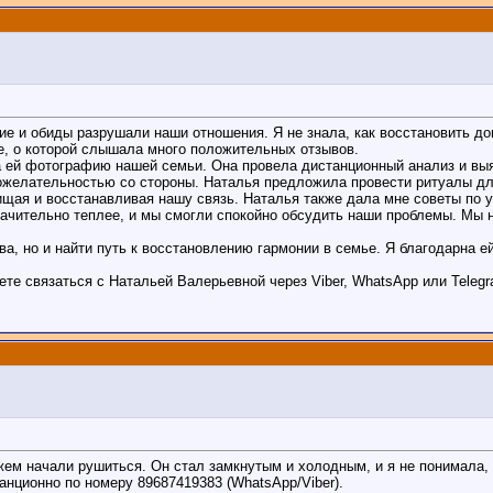
е и обиды разрушали наши отношения. Я не знала, как восстановить дов
е, о которой слышала много положительных отзывов.
а ей фотографию нашей семьи. Она провела дистанционный анализ и выя
рожелательностью со стороны. Наталья предложила провести ритуалы дл
чищая и восстанавливая нашу связь. Наталья также дала мне советы по
начительно теплее, и мы смогли спокойно обсудить наши проблемы. Мы 
а, но и найти путь к восстановлению гармонии в семье. Я благодарна ей
е связаться с Натальей Валерьевной через Viber, WhatsApp или Telegra
ужем начали рушиться. Он стал замкнутым и холодным, и я не понимала, 
нционно по номеру 89687419383 (WhatsApp/Viber).