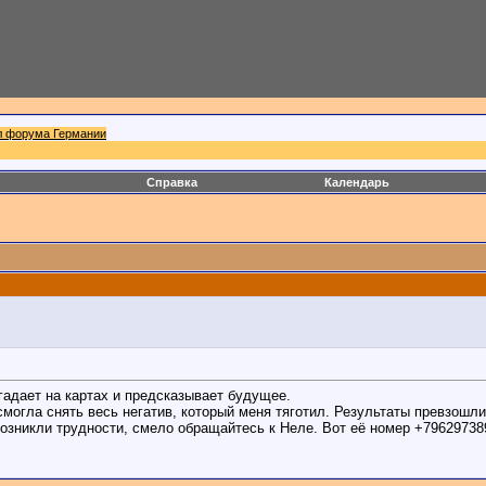
л форума Германии
Справка
Календарь
гадает на картах и предсказывает будущее.
смогла снять весь негатив, который меня тяготил. Результаты превзошли
озникли трудности, смело обращайтесь к Неле. Вот её номер +79629738