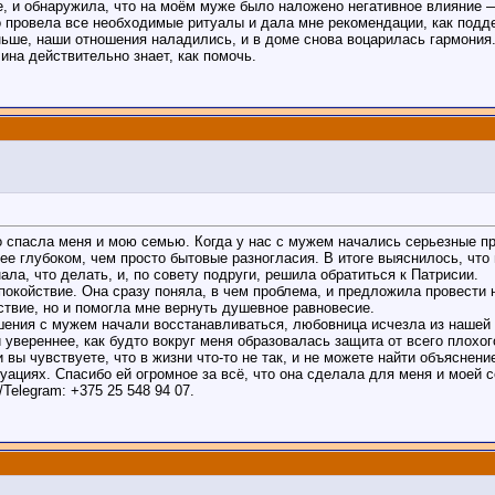
ге, и обнаружила, что на моём муже было наложено негативное влияние —
о провела все необходимые ритуалы и дала мне рекомендации, как подд
аньше, наши отношения наладились, и в доме снова воцарилась гармония
на действительно знает, как помочь.
 спасла меня и мою семью. Когда у нас с мужем начались серьезные пр
лее глубоком, чем просто бытовые разногласия. В итоге выяснилось, чт
ла, что делать, и, по совету подруги, решила обратиться к Патрисии.
покойствие. Она сразу поняла, в чем проблема, и предложила провести 
ствие, но и помогла мне вернуть душевное равновесие.
ения с мужем начали восстанавливаться, любовница исчезла из нашей ж
и увереннее, как будто вокруг меня образовалась защита от всего плохог
вы чувствуете, что в жизни что-то не так, и не можете найти объяснени
ациях. Спасибо ей огромное за всё, что она сделала для меня и моей с
elegram: +375 25 548 94 07.