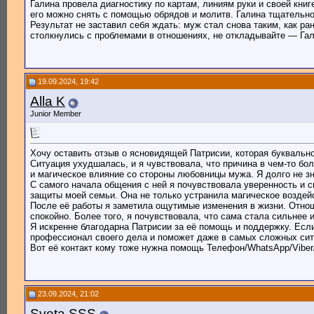
Галина провела диагностику по картам, линиям руки и своей кни
его можно снять с помощью обрядов и молитв. Галина тщательн
Результат не заставил себя ждать: муж стал снова таким, как р
столкнулись с проблемами в отношениях, не откладывайте — Гали
19.09.2024, 19:42
Alla K
Junior Member
Хочу оставить отзыв о ясновидящей Патрисии, которая буквально
Ситуация ухудшалась, и я чувствовала, что причина в чем-то бо
и магическое влияние со стороны любовницы мужа. Я долго не зна
С самого начала общения с ней я почувствовала уверенность и с
защиты моей семьи. Она не только устранила магическое воздей
После её работы я заметила ощутимые изменения в жизни. Отнош
спокойно. Более того, я почувствовала, что сама стала сильнее 
Я искренне благодарна Патрисии за её помощь и поддержку. Если 
профессионал своего дела и поможет даже в самых сложных ситу
Вот её контакт кому тоже нужна помощь Телефон/WhatsApp/Viber/T
23.09.2024, 21:02
Sveta SSS