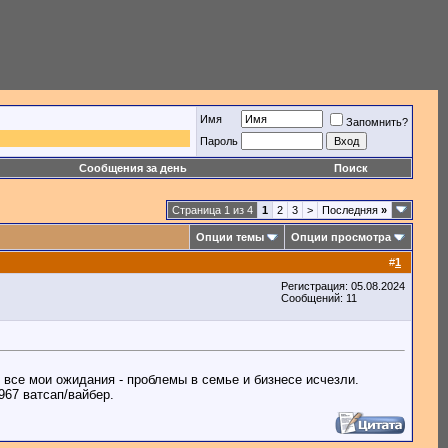
Имя
Запомнить?
Пароль
Сообщения за день
Поиск
Страница 1 из 4
1
2
3
>
Последняя
»
Опции темы
Опции просмотра
#
1
Регистрация: 05.08.2024
Сообщений: 11
 все мои ожидания - проблемы в семье и бизнесе исчезли.
967 ватсап/вайбер.