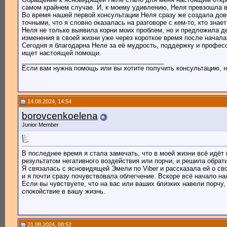
самом крайнем случае. И, к моему удивлению, Неля превзошла 
Во время нашей первой консультации Неля сразу же создала дов
точными, что я словно оказалась на разговоре с кем-то, кто знае
Неля не только выявила корни моих проблем, но и предложила д
изменения в своей жизни уже через короткое время после начала
Сегодня я благодарна Неле за её мудрость, поддержку и професс
ищет настоящей помощи.
________________________________________
Если вам нужна помощь или вы хотите получить консультацию, не
14.08.2024, 14:54
borovcenkoelena
Junior Member
В последнее время я стала замечать, что в моей жизни всё идёт 
результатом негативного воздействия или порчи, и решила обрат
Я связалась с ясновидящей Эмели по Viber и рассказала ей о св
и я почти сразу почувствовала облегчение. Вскоре всё начало на
Если вы чувствуете, что на вас или ваших близких навели порчу
спокойствие в вашу жизнь.
21.08.2024, 08:52