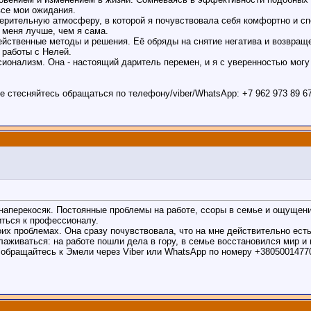
все мои ожидания.
ерительную атмосферу, в которой я почувствовала себя комфортно и сп
т меня лучше, чем я сама.
ейственные методы и решения. Её обряды на снятие негатива и возвращ
 работы с Нелей.
ионализм. Она - настоящий даритель перемен, и я с уверенностью могу 
 стесняйтесь обращаться по телефону/viber/WhatsApp: +7 962 973 89 67
наперекосяк. Постоянные проблемы на работе, ссоры в семье и ощущение
иться к профессионалу.
оих проблемах. Она сразу почувствовала, что на мне действительно ест
лаживаться: на работе пошли дела в гору, в семье восстановился мир и 
, обращайтесь к Эмели через Viber или WhatsApp по номеру +3805001477