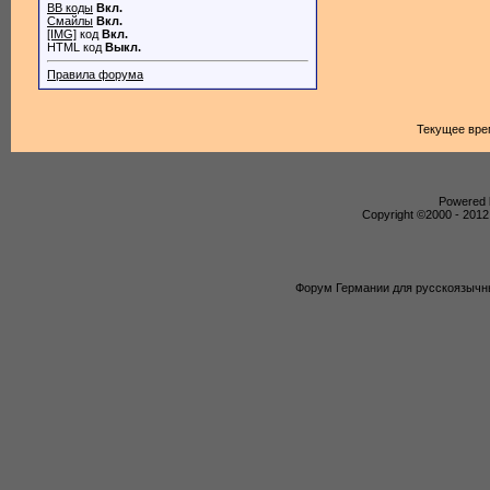
BB коды
Вкл.
Смайлы
Вкл.
[IMG]
код
Вкл.
HTML код
Выкл.
Правила форума
Текущее вре
Powered b
Copyright ©2000 - 2012,
Форум Германии для русскоязычны