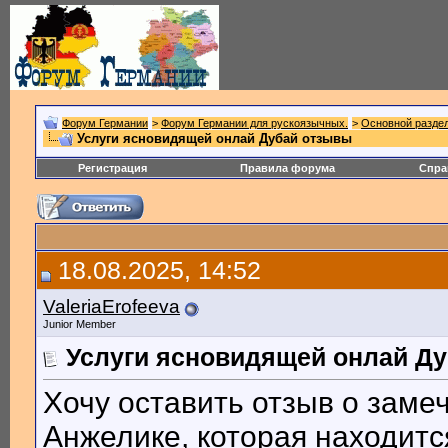
Форум Германии
>
Форум Германии для рускоязычных.
>
Основной разде
Услуги ясновидящей онлай Дубай отзывы
Регистрация
Правила форума
Спра
18.08.2025, 14:52
ValeriaErofeeva
Junior Member
Услуги ясновидящей онлай Д
Хочу оставить отзыв о заме
Анжелике, которая находитс