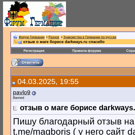
Форум Германии
>
Разное
>
Знакомства в Германии по-русски
отзыв о маге борисе darkways.ru спасибо
Регистрация
Правила форума
Спра
04.03.2025, 19:55
pavlo9
Banned
отзыв о маге борисе darkways
Пишу благодарный отзыв на
t.me/magboris ( у него сайт d