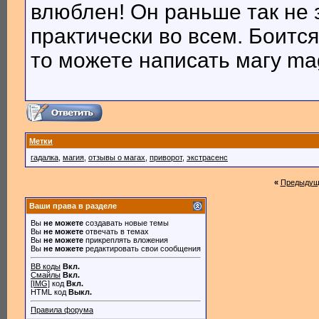
влюблен! Он раньше так не 
практически во всем. Боится
то можете написать магу ma
Метки
гадалка
,
магия
,
отзывы о магах
,
приворот
,
экстрасенс
«
Предыдущ
Ваши права в разделе
Вы
не можете
создавать новые темы
Вы
не можете
отвечать в темах
Вы
не можете
прикреплять вложения
Вы
не можете
редактировать свои сообщения
BB коды
Вкл.
Смайлы
Вкл.
[IMG]
код
Вкл.
HTML код
Выкл.
Правила форума