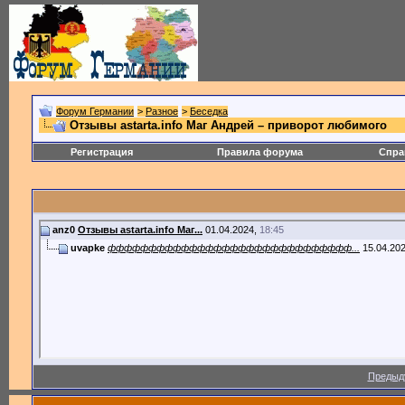
Форум Германии
>
Разное
>
Беседка
Отзывы astarta.info Маг Андрей – приворот любимого
Регистрация
Правила форума
Спра
anz0
Отзывы astarta.info Маг...
01.04.2024,
18:45
uvapke
фффффффффффффффффффффффффффффф...
15.04.20
Предыд