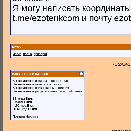
Я могу написать координаты
t.me/ezoterikcom и почту ezo
Метки
магия
,
порча
,
приворот
«
Предыдущ
Ваши права в разделе
Вы
не можете
создавать новые темы
Вы
не можете
отвечать в темах
Вы
не можете
прикреплять вложения
Вы
не можете
редактировать свои сообщения
BB коды
Вкл.
Смайлы
Вкл.
[IMG]
код
Вкл.
HTML код
Выкл.
Правила форума