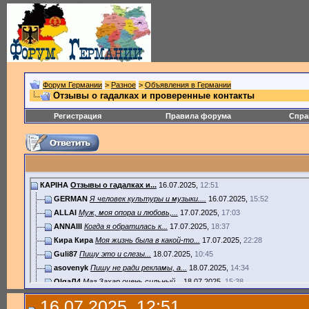
Форум Германии
>
Разное
>
Объявления в Германии
Отзывы о гадалках и проверенные контакты
Регистрация
Правила форума
Спра
КАРІНА
Отзывы о гадалках и...
16.07.2025,
12:51
GERMAN
Я человек культуры и музыки....
16.07.2025,
15:52
ALLAI
Муж, моя опора и любовь,...
17.07.2025,
17:03
ANNAIII
Когда я обратилась к...
17.07.2025,
18:37
Кира Кира
Моя жизнь была в какой-то...
17.07.2025,
22:28
Guli87
Пишу это и слезы...
18.07.2025,
10:45
asovenyk
Пишу не ради рекламы, а...
18.07.2025,
14:34
OlgaЛ4
Маг Захар очень сильный...
18.07.2025,
15:38
ВЛАДАН
Если бы не Марфа, я бы не...
18.07.2025,
16:23
16.07.2025, 12:51
Катя1994
Я хочу оставить отзыв про...
19.07.2025,
15:14