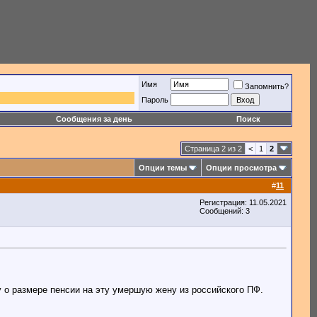
Имя
Запомнить?
Пароль
Сообщения за день
Поиск
Страница 2 из 2
<
1
2
Опции темы
Опции просмотра
#
11
Регистрация: 11.05.2021
Сообщений: 3
у о размере пенсии на эту умершую жену из российского ПФ.