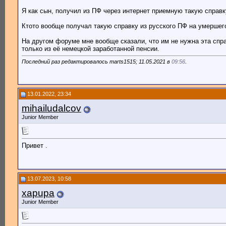
Я как сын, получил из ПФ через интернет приемную такую справк
Ктото вообще получал такую справку из русского ПФ на умершег
На другом форуме мне вообще сказали, что им не нужна эта спр
только из её немецкой заработанной пенсии.
Последний раз редактировалось marts1515; 11.05.2021 в
09:56
.
13.01.2022, 23:34
mihailudalcov
Junior Member
Привет .
13.07.2023, 10:58
xapupa
Junior Member