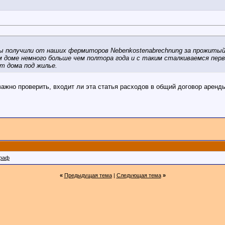
ы получили от наших фермиторов Nebenkostenabrechnung за прожитый
ном доме немного больше чем полтора года и с таким сталкиваемся пе
 дома под жилье.
важно проверить, входит ли эта статья расходов в общий договор арен
раф
«
Предыдущая тема
|
Следующая тема
»