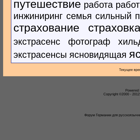
путешествие
работа
работ
инжиниринг
семья
сильный п
страхование
страховк
экстрасенс
фотограф
хиль
я
экстрасенсы
ясновидящая
Текущее вре
Powered b
Copyright ©2000 - 2012,
Форум Германии для русскоязычны