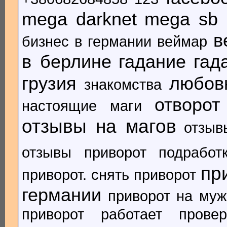
mega darknet
mega sb
в
бизнес в германии
веймар
в берлине
гадание
гад
грузия
любов
знакомства
отворот
настоящие маги
отзывы на магов
отзыв
отзывы приворот
подработ
пр
приворот. снять приворот
германии
приворот на муж
приворот работает
прове