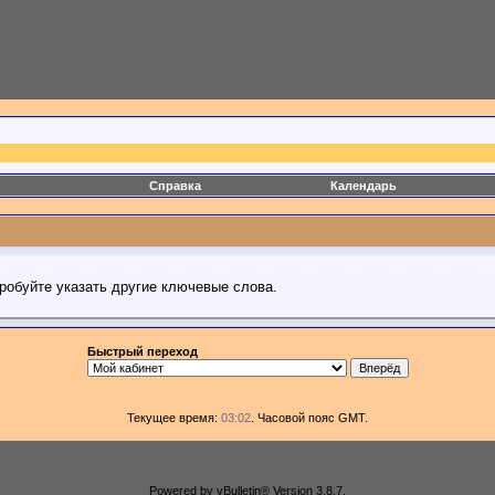
Справка
Календарь
робуйте указать другие ключевые слова.
Быстрый переход
Текущее время:
03:02
. Часовой пояс GMT.
Powered by vBulletin® Version 3.8.7.