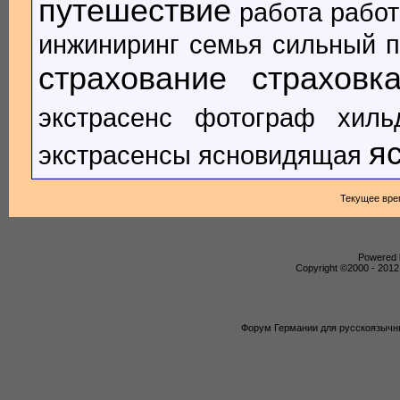
путешествие
работа
работ
инжиниринг
семья
сильный п
страхование
страховк
экстрасенс
фотограф
хиль
я
экстрасенсы
ясновидящая
Текущее вре
Powered b
Copyright ©2000 - 2012,
Форум Германии для русскоязычны