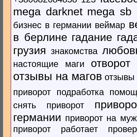
mega darknet
mega sb
в
бизнес в германии
веймар
в берлине
гадание
гад
грузия
любов
знакомства
отворот
настоящие маги
отзывы на магов
отзывы 
приворот
подработка
помощ
привор
снять приворот
германии
приворот на муж
приворот работает
прове