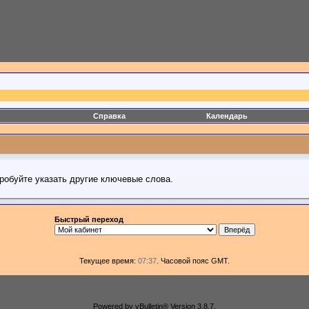
Справка
Календарь
робуйте указать другие ключевые слова.
Быстрый переход
Текущее время:
07:37
. Часовой пояс GMT.
Powered by vBulletin® Version 3.8.7.