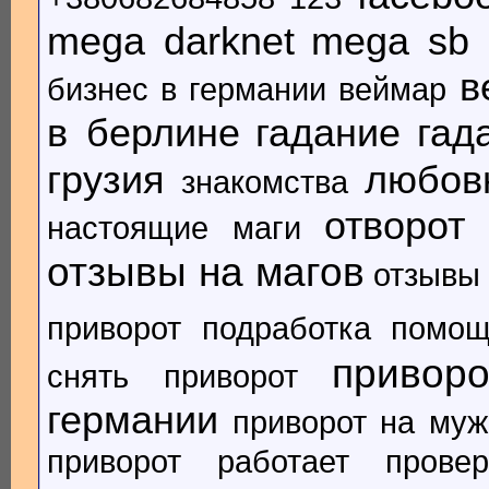
mega darknet
mega sb
в
бизнес в германии
веймар
в берлине
гадание
гад
грузия
любов
знакомства
отворот
настоящие маги
отзывы на магов
отзывы 
приворот
подработка
помощ
привор
снять приворот
германии
приворот на муж
приворот работает
прове