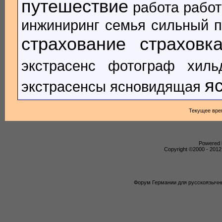
путешествие
работа
работ
инжиниринг
семья
сильный п
страхование
страховк
экстрасенс
фотограф
хиль
я
экстрасенсы
ясновидящая
Текущее вре
Powered b
Copyright ©2000 - 2012,
Форум Германии для русскоязычны