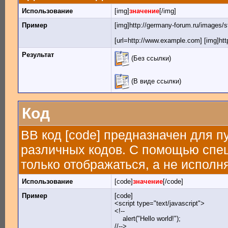
Использование
[img]
значение
[/img]
Пример
[img]http://germany-forum.ru/images/s
[url=http://www.example.com] [img]htt
Результат
(Без ссылки)
(В виде ссылки)
Код
BB код [code] предназначен для 
различных кодов. С помощью спе
только отображаться, а не исполн
Использование
[code]
значение
[/code]
Пример
[code]
<script type="text/javascript">
<!--
alert("Hello world!");
//-->