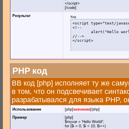
</script>
[/code]
Результат
Код:
<script type="text/javasc
<!--

	alert("Hello world!");

//-->

</script>
PHP код
BB код [php] исполняет ту же саму
в том, что он подсвечивает синтак
разрабатывался для языка PHP, он
Использование
[php]
значение
[/php]
Пример
[php]
$myvar = 'Hello World!';
for ($
i = 0; $i < 10; $i++)