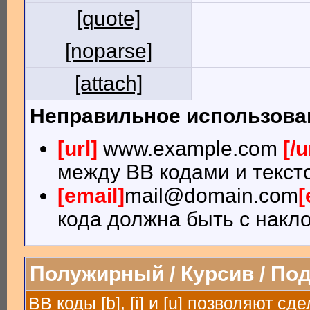
[quote]
[noparse]
[attach]
Неправильное использова
[url]
www.example.com
[/u
между BB кодами и текст
[email]
mail@domain.com
[
кода должна быть с накло
Полужирный / Курсив / По
BB коды [b], [i] и [u] позволяют 