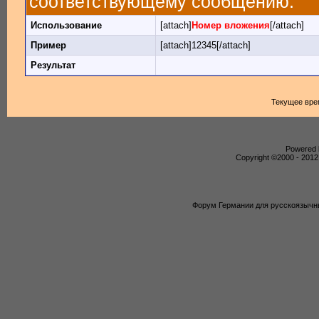
соответствующему сообщению.
Использование
[attach]
Номер вложения
[/attach]
Пример
[attach]12345[/attach]
Результат
Текущее вре
Powered b
Copyright ©2000 - 2012,
Форум Германии для русскоязычны