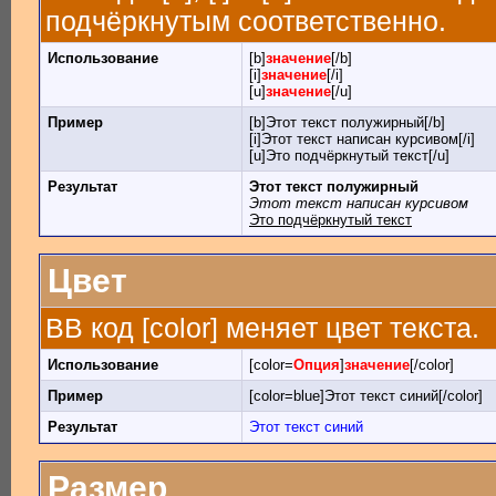
подчёркнутым соответственно.
Использование
[b]
значение
[/b]
[i]
значение
[/i]
[u]
значение
[/u]
Пример
[b]Этот текст полужирный[/b]
[i]Этот текст написан курсивом[/i]
[u]Это подчёркнутый текст[/u]
Результат
Этот текст полужирный
Этот текст написан курсивом
Это подчёркнутый текст
Цвет
BB код [color] меняет цвет текста.
Использование
[color=
Опция
]
значение
[/color]
Пример
[color=blue]Этот текст синий[/color]
Результат
Этот текст синий
Размер