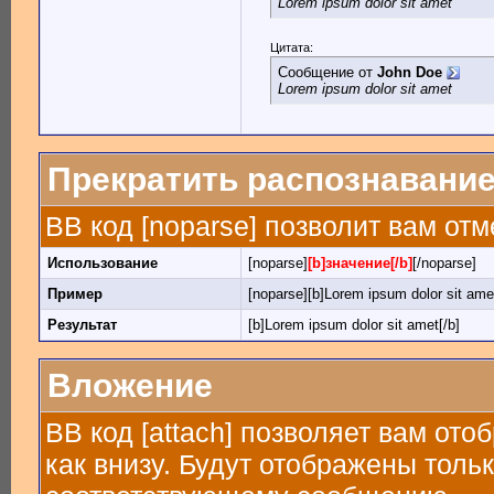
Lorem ipsum dolor sit amet
Цитата:
Сообщение от
John Doe
Lorem ipsum dolor sit amet
Прекратить распознавание
BB код [noparse] позволит вам от
Использование
[noparse]
[b]значение[/b]
[/noparse]
Пример
[noparse][b]Lorem ipsum dolor sit amet
Результат
[b]Lorem ipsum dolor sit amet[/b]
Вложение
BB код [attach] позволяет вам от
как внизу. Будут отображены толь