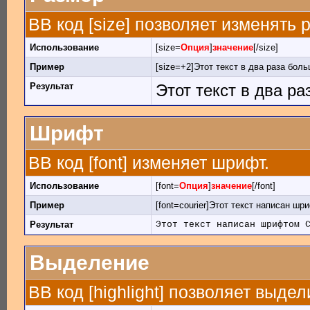
BB код [size] позволяет изменять
Использование
[size=
Опция
]
значение
[/size]
Пример
[size=+2]Этот текст в два раза боль
Результат
Этот текст в два р
Шрифт
BB код [font] изменяет шрифт.
Использование
[font=
Опция
]
значение
[/font]
Пример
[font=courier]Этот текст написан шри
Результат
Этот текст написан шрифтом 
Выделение
BB код [highlight] позволяет выдел