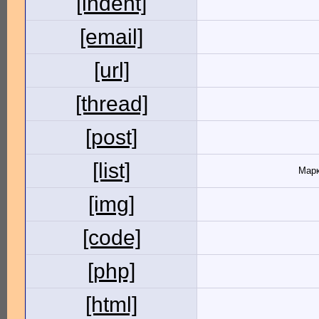
[indent]
[email]
[url]
[thread]
[post]
[list]
Марк
[img]
[code]
[php]
[html]