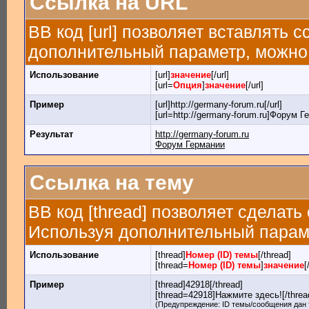
Ссылка на URL
BB код [url] позволяет вставлять
дополнительный параметр, можно 
Использование
[url]
значение
[/url]
[url=
Опция
]
значение
[/url]
Пример
[url]http://germany-forum.ru[/url]
[url=http://germany-forum.ru]Форум Ге
Результат
http://germany-forum.ru
Форум Германии
Ссылка на тему
BB код [thread] позволяет сделать
Используя дополнительный параме
Использование
[thread]
Номер (ID) темы
[/thread]
[thread=
Номер (ID) темы
]
значение
[
Пример
[thread]42918[/thread]
[thread=42918]Нажмите здесь![/threa
(Предупреждение: ID темы/сообщения дан 