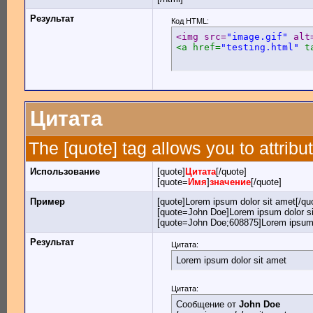
Результат
Код HTML:
<img src=
"image.gif"
 alt
<a href=
"testing.html"
 t
Цитата
The [quote] tag allows you to attribu
Использование
[quote]
Цитата
[/quote]
[quote=
Имя
]
значение
[/quote]
Пример
[quote]Lorem ipsum dolor sit amet[/qu
[quote=John Doe]Lorem ipsum dolor si
[quote=John Doe;608875]Lorem ipsum d
Результат
Цитата:
Lorem ipsum dolor sit amet
Цитата:
Сообщение от
John Doe