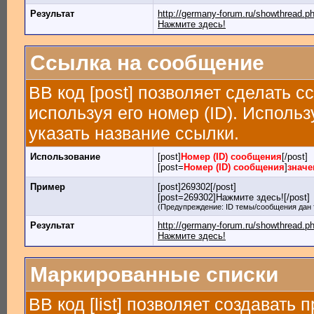
Результат
http://germany-forum.ru/showthread.
Нажмите здесь!
Ссылка на сообщение
BB код [post] позволяет сделать 
используя его номер (ID). Испол
указать название ссылки.
Использование
[post]
Номер (ID) сообщения
[/post]
[post=
Номер (ID) сообщения
]
значе
Пример
[post]269302[/post]
[post=269302]Нажмите здесь![/post]
(Предупреждение: ID темы/сообщения дан 
Результат
http://germany-forum.ru/showthread.
Нажмите здесь!
Маркированные списки
BB код [list] позволяет создавать