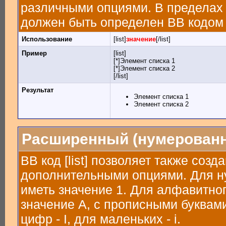
различными опциями. В пределах 
должен быть определен BB кодом [
Использование
[list]
значение
[/list]
Пример
[list]
[*]Элемент списка 1
[*]Элемент списка 2
[/list]
Результат
Элемент списка 1
Элемент списка 2
Расширенный (нумерованн
BB код [list] позволяет также соз
дополнительными опциями. Для н
иметь значение 1. Для алфавитног
значение A, с прописными буквами
цифр - I, для маленьких - i.