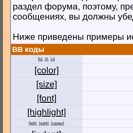
раздел форума, поэтому, пр
сообщениях, вы должны убе
Ниже приведены примеры ис
BB коды
[b]
,
[i]
,
[u]
[color]
[size]
[font]
[highlight]
[left]
,
[right]
,
[center]