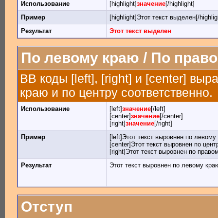
Использование
[highlight]
значение
[/highlight]
Пример
[highlight]Этот текст выделен[/highlig
Результат
Этот текст выделен
По левому краю / По право
BB коды [left], [right] и [center] 
краю и по центру соответственно.
Использование
[left]
значение
[/left]
[center]
значение
[/center]
[right]
значение
[/right]
Пример
[left]Этот текст выровнен по левому к
[center]Этот текст выровнен по центр
[right]Этот текст выровнен по правом
Результат
Этот текст выровнен по левому кра
Отступ