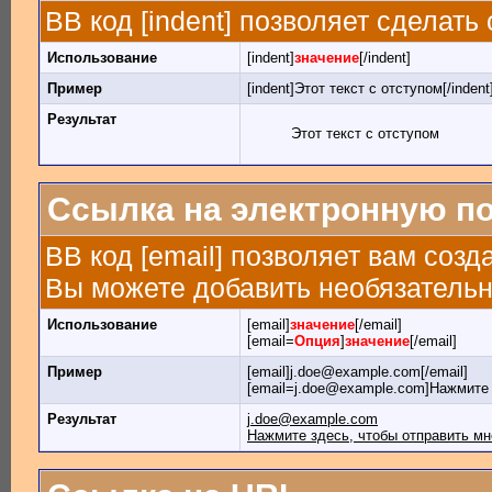
BB код [indent] позволяет сделать 
Использование
[indent]
значение
[/indent]
Пример
[indent]Этот текст с отступом[/indent
Результат
Этот текст с отступом
Ссылка на электронную п
BB код [email] позволяет вам созд
Вы можете добавить необязательн
Использование
[email]
значение
[/email]
[email=
Опция
]
значение
[/email]
Пример
[email]j.doe@example.com[/email]
[email=j.doe@example.com]Нажмите 
Результат
j.doe@example.com
Нажмите здесь, чтобы отправить мн