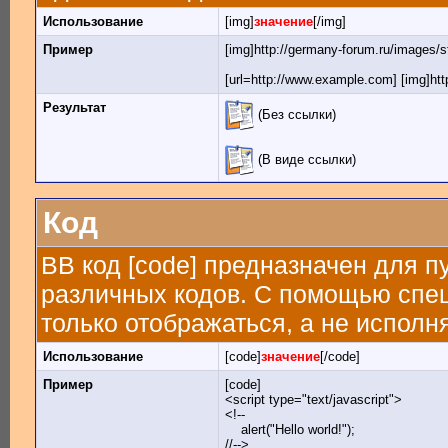
Использование
[img]
значение
[/img]
Пример
[img]http://germany-forum.ru/images/s
[url=http://www.example.com] [img]htt
Результат
(Без ссылки)
(В виде ссылки)
Код
BB код [code] предназначен для 
различных кодов. С помощью спе
только отображаться, а не исполн
Использование
[code]
значение
[/code]
Пример
[code]
<script type="text/javascript">
<!--
alert("Hello world!");
//-->