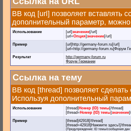
Ссылка на URL
BB код [url] позволяет вставлять
дополнительный параметр, можно 
Использование
[url]
значение
[/url]
[url=
Опция
]
значение
[/url]
Пример
[url]http://germany-forum.ru[/url]
[url=http://germany-forum.ru]Форум Ге
Результат
http://germany-forum.ru
Форум Германии
Ссылка на тему
BB код [thread] позволяет сделать
Используя дополнительный параме
Использование
[thread]
Номер (ID) темы
[/thread]
[thread=
Номер (ID) темы
]
значение
[
Пример
[thread]42918[/thread]
[thread=42918]Нажмите здесь![/threa
(Предупреждение: ID темы/сообщения дан 