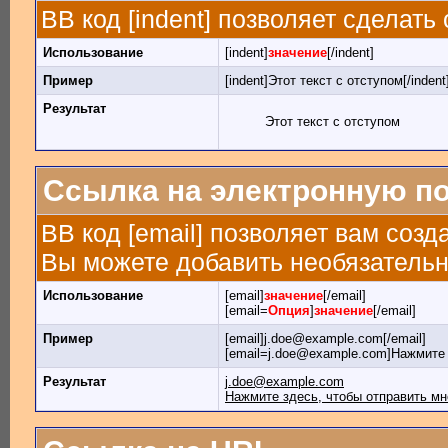
BB код [indent] позволяет сделать 
Использование
[indent]
значение
[/indent]
Пример
[indent]Этот текст с отступом[/indent
Результат
Этот текст с отступом
Ссылка на электронную п
BB код [email] позволяет вам созд
Вы можете добавить необязательн
Использование
[email]
значение
[/email]
[email=
Опция
]
значение
[/email]
Пример
[email]j.doe@example.com[/email]
[email=j.doe@example.com]Нажмите 
Результат
j.doe@example.com
Нажмите здесь, чтобы отправить мн