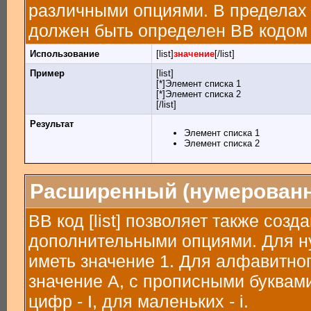
различными опциями. В пределах 
должен быть определен BB кодом [
Использование
[list]
значение
[/list]
Пример
[list]
[*]Элемент списка 1
[*]Элемент списка 2
[/list]
Результат
Элемент списка 1
Элемент списка 2
Расширенный (нумерованн
BB код [list] позволяет также соз
дополнительными опциями. Для н
иметь значение 1. Для алфавитног
значение A, с прописными буквами
цифр - I, для маленьких - i.