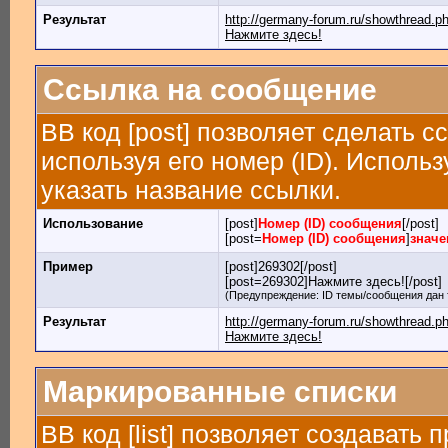
Результат
http://germany-forum.ru/showthread.
Нажмите здесь!
Ссылка на сообщение
BB код [post] позволяет сделать 
используя его номер (ID). Испол
указать название ссылки.
Использование
[post]
Номер (ID) сообщения
[/post]
[post=
Номер (ID) сообщения
]
значе
Пример
[post]269302[/post]
[post=269302]Нажмите здесь![/post]
(Предупреждение: ID темы/сообщения дан 
Результат
http://germany-forum.ru/showthread.
Нажмите здесь!
Маркированные списки
BB код [list] позволяет создавать