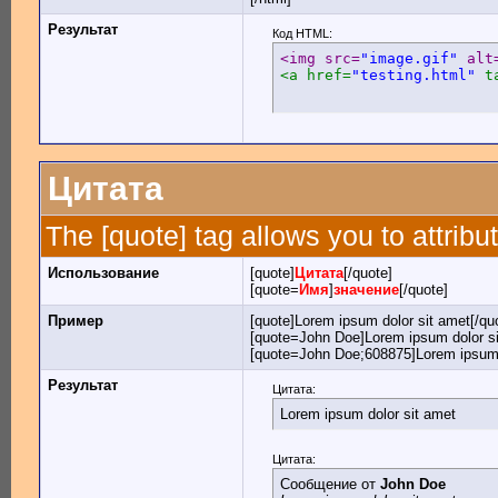
Результат
Код HTML:
<img src=
"image.gif"
 alt
<a href=
"testing.html"
 t
Цитата
The [quote] tag allows you to attribu
Использование
[quote]
Цитата
[/quote]
[quote=
Имя
]
значение
[/quote]
Пример
[quote]Lorem ipsum dolor sit amet[/qu
[quote=John Doe]Lorem ipsum dolor si
[quote=John Doe;608875]Lorem ipsum d
Результат
Цитата:
Lorem ipsum dolor sit amet
Цитата:
Сообщение от
John Doe