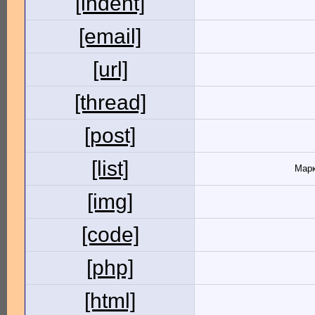
[indent]
[email]
[url]
[thread]
[post]
[list]
Марк
[img]
[code]
[php]
[html]