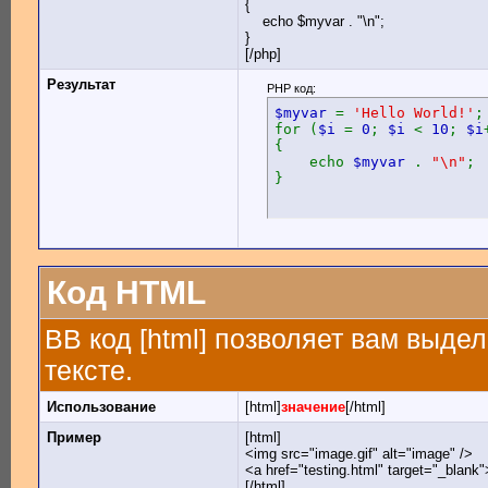
{
echo $myvar . "\n";
}
[/php]
Результат
PHP код:
$myvar
=
'Hello World!'
;
for (
$i
=
0
;
$i
<
10
;
$i
{
echo
$myvar
.
"\n"
;
}
Код HTML
BB код [html] позволяет вам выд
тексте.
Использование
[html]
значение
[/html]
Пример
[html]
<img src="image.gif" alt="image" />
<a href="testing.html" target="_blank
[/html]