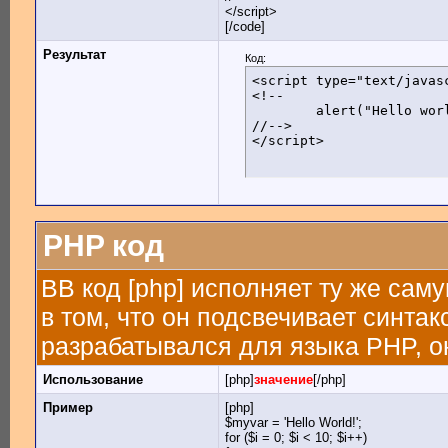
</script>
[/code]
Результат
Код:
<script type="text/javasc
<!--

	alert("Hello world!");

//-->

</script>
PHP код
BB код [php] исполняет ту же саму
в том, что он подсвечивает синтак
разрабатывался для языка PHP, он
Использование
[php]
значение
[/php]
Пример
[php]
$myvar = 'Hello World!';
for ($
i = 0; $i < 10; $i++)