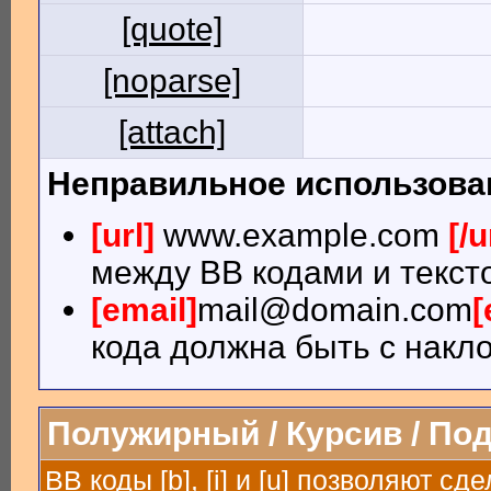
[quote]
[noparse]
[attach]
Неправильное использова
[url]
www.example.com
[/u
между BB кодами и текст
[email]
mail@domain.com
[
кода должна быть с накло
Полужирный / Курсив / По
BB коды [b], [i] и [u] позволяют 