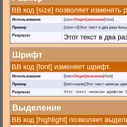
BB код [size] позволяет изменять
Использование
[size=
Опция
]
значение
[/size]
Пример
[size=+2]Этот текст в два раза боль
Результат
Этот текст в два р
Шрифт
BB код [font] изменяет шрифт.
Использование
[font=
Опция
]
значение
[/font]
Пример
[font=courier]Этот текст написан шри
Результат
Этот текст написан шрифтом 
Выделение
BB код [highlight] позволяет выдел