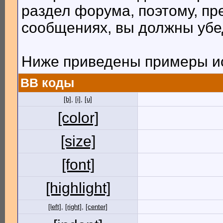
раздел форума, поэтому, пр
сообщениях, вы должны убе
Ниже приведены примеры ис
BB коды
[b]
,
[i]
,
[u]
[color]
[size]
[font]
[highlight]
[left]
,
[right]
,
[center]