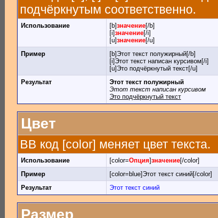
подчёркнутым соответственно.
Использование
[b]
значение
[/b]
[i]
значение
[/i]
[u]
значение
[/u]
Пример
[b]Этот текст полужирный[/b]
[i]Этот текст написан курсивом[/i]
[u]Это подчёркнутый текст[/u]
Результат
Этот текст полужирный
Этот текст написан курсивом
Это подчёркнутый текст
Цвет
BB код [color] меняет цвет текста.
Использование
[color=
Опция
]
значение
[/color]
Пример
[color=blue]Этот текст синий[/color]
Результат
Этот текст синий
Размер