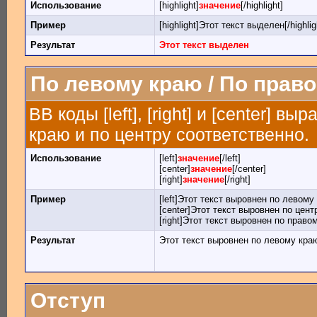
Использование
[highlight]
значение
[/highlight]
Пример
[highlight]Этот текст выделен[/highlig
Результат
Этот текст выделен
По левому краю / По право
BB коды [left], [right] и [center] 
краю и по центру соответственно.
Использование
[left]
значение
[/left]
[center]
значение
[/center]
[right]
значение
[/right]
Пример
[left]Этот текст выровнен по левому к
[center]Этот текст выровнен по центр
[right]Этот текст выровнен по правом
Результат
Этот текст выровнен по левому кра
Отступ