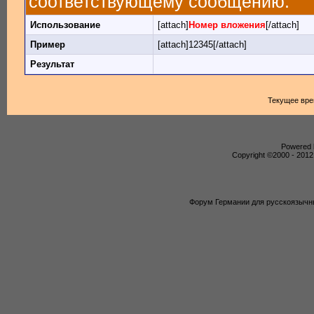
соответствующему сообщению.
Использование
[attach]
Номер вложения
[/attach]
Пример
[attach]12345[/attach]
Результат
Текущее вр
Powered b
Copyright ©2000 - 2012,
Форум Германии для русскоязычны