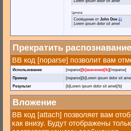
Lorem ipsum dolor sit amet
Цитата:
Сообщение от
John Doe
Lorem ipsum dolor sit amet
Прекратить распознавание
BB код [noparse] позволит вам от
Использование
[noparse]
[b]значение[/b]
[/noparse]
Пример
[noparse][b]Lorem ipsum dolor sit amet
Результат
[b]Lorem ipsum dolor sit amet[/b]
Вложение
BB код [attach] позволяет вам от
как внизу. Будут отображены толь