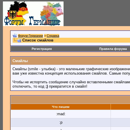
Форум Германии
>
Справка
Список смайлов
Регистрация
Правила форума
Смайлы
Смайлы (smile - улыбка) - это маленькие графические изображен
вам уже известна концепция использования смайлов. Самые поп
Чтобы не испортить сообщение случайно вставленными смайлами
отключить, то код
;)
превратится в смайл!
Что пишем
:mad:
:p