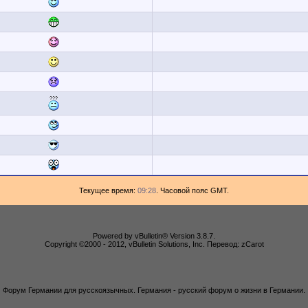
Текущее время:
09:28
. Часовой пояс GMT.
Powered by vBulletin® Version 3.8.7.
Copyright ©2000 - 2012, vBulletin Solutions, Inc. Перевод: zCarot
Форум Германии для русскоязычных. Германия - русский форум о жизни в Германии.