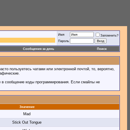
Имя
Запомнить?
Пароль
Сообщения за день
Поиск
асто пользуетесь чатами или электронной почтой, то, вероятно,
рафические.
е в сообщение коды программирования. Если смайлы не
Значение
Mad
Stick Out Tongue