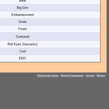
Wink
Big Grin
Embarrassment
Smile
Frown
Confused
Roll Eyes (Sarcastic)
Cool
EEK!
Обратная связь
-
Форум Германии
-
Архив
-
Вверх