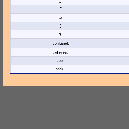
;)
:D
:o
:)
:(
:confused:
:rolleyes:
:cool:
:eek: