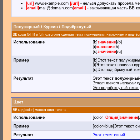
[url]
www.example.com
[/url]
- нельзя допускать пробела ме
[email]
mail@domain.com
[email]
- закрывающая часть BB ко
Полужирный / Курсив / Подчёркнутый
BB коды [b], [i] и [u] позволяют сделать текст полужирным, наклонным и подчё
Использование
[b]
значение
[/b]
[i]
значение
[/i]
[u]
значение
[/u]
Пример
[b]Этот текст полужирны
[i]Этот текст написан кур
[u]Это подчёркнутый текс
Результат
Этот текст полужирны
Этот текст написан к
Это подчёркнутый текст
Цвет
BB код [color] меняет цвет текста.
Использование
[color=
Опция
]
значение
[
Пример
[color=blue]Этот текст си
Результат
Этот текст синий