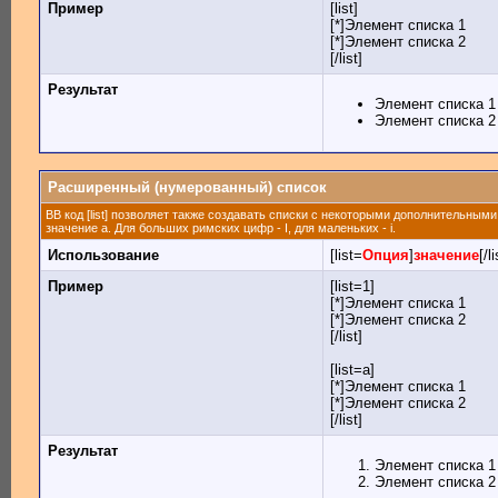
Пример
[list]
[*]Элемент списка 1
[*]Элемент списка 2
[/list]
Результат
Элемент списка 1
Элемент списка 2
Расширенный (нумерованный) список
BB код [list] позволяет также создавать списки с некоторыми дополнительным
значение а. Для больших римских цифр - I, для маленьких - i.
Использование
[list=
Опция
]
значение
[/li
Пример
[list=1]
[*]Элемент списка 1
[*]Элемент списка 2
[/list]
[list=a]
[*]Элемент списка 1
[*]Элемент списка 2
[/list]
Результат
Элемент списка 1
Элемент списка 2