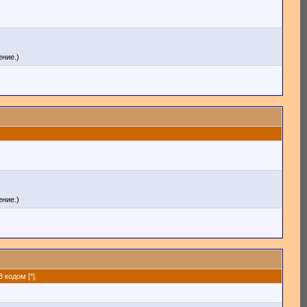
ние.)
ние.)
кодом [*].