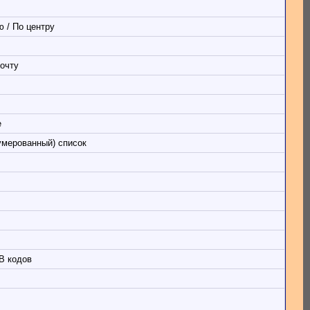
 / По центру
очту
е
умерованный) список
B кодов