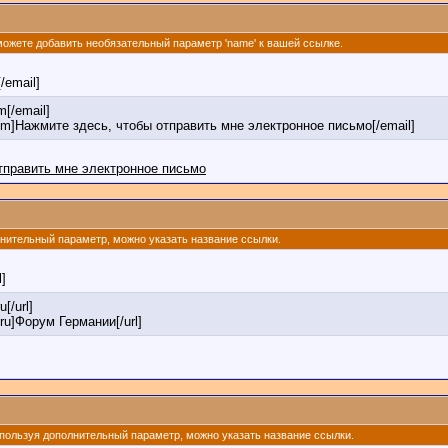
 можете добавить необязательный параметр 'name' к вашей ссылке.
[/email]
[/email]
om]Нажмите здесь, чтобы отправить мне электронное письмо[/email]
тправить мне электронное письмо
олнительный параметр, можно указать название ссылки.
l]
u[/url]
.ru]Форум Германии[/url]
 Используя дополнительный параметр, можно указать название ссылки.