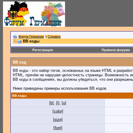
Форум Германии
>
Справка
BB коды
Регистрация
Правила форума
BB код
BB коды - это набор тегов, основанных на языке HTML и разраб
HTML, причём не нарушая целостность страницы. Возможность и
BB коды в сообщениях, вы должны убедиться, что они разрешен
Ниже приведены примеры использования BB кодов.
BB коды
[b]
,
[i]
,
[u]
[color]
[size]
[font]