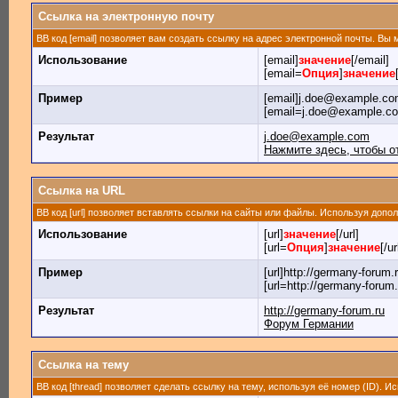
Ссылка на электронную почту
BB код [email] позволяет вам создать ссылку на адрес электронной почты. Вы
Использование
[email]
значение
[/email]
[email=
Опция
]
значение
Пример
[email]j.doe@example.com
[email=j.doe@example.c
Результат
j.doe@example.com
Нажмите здесь, чтобы о
Ссылка на URL
BB код [url] позволяет вставлять ссылки на сайты или файлы. Используя доп
Использование
[url]
значение
[/url]
[url=
Опция
]
значение
[/ur
Пример
[url]http://germany-forum.r
[url=http://germany-forum
Результат
http://germany-forum.ru
Форум Германии
Ссылка на тему
BB код [thread] позволяет сделать ссылку на тему, используя её номер (ID).