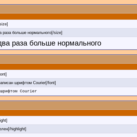
/size]
ва раза больше нормального[/size]
 два раза больше нормального
font]
 написан шрифтом Courier[/font]
 шрифтом Courier
ight]
лен[/highlight]