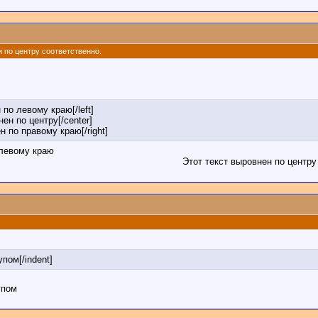
 и по центру соответственно.
 по левому краю[/left]
нен по центру[/center]
ен по правому краю[/right]
 левому краю
Этот текст выровнен по центру
упом[/indent]
упом