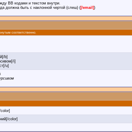
жду BB кодами и текстом внутри.
да должна быть с наклонной чертой (слеш) (
[/email]
)
ркнутым соответственно.
й[/b]
сивом[/i]
т[/u]
й
урсивом
/color]
ний[/color]