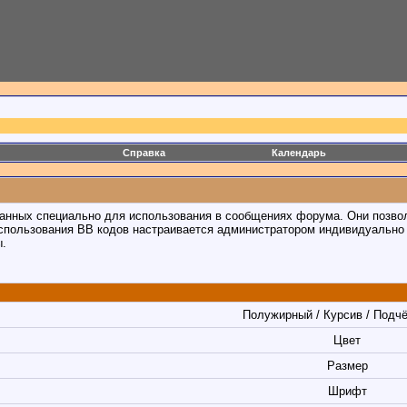
Справка
Календарь
отанных специально для использования в сообщениях форума. Они позво
спользования BB кодов настраивается администратором индивидуально 
ы.
Полужирный / Курсив / Подч
Цвет
Размер
Шрифт