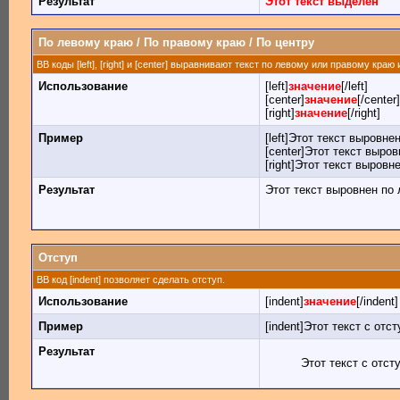
Результат
Этот текст выделен
По левому краю / По правому краю / По центру
BB коды [left], [right] и [center] выравнивают текст по левому или правому краю
Использование
[left]
значение
[/left]
[center]
значение
[/center]
[right]
значение
[/right]
Пример
[left]Этот текст выровнен
[center]Этот текст выров
[right]Этот текст выровн
Результат
Этот текст выровнен по
Отступ
BB код [indent] позволяет сделать отступ.
Использование
[indent]
значение
[/indent]
Пример
[indent]Этот текст с отст
Результат
Этот текст с отст