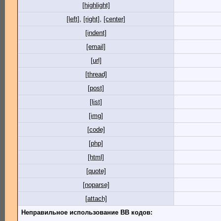
[highlight]
[left]
,
[right]
,
[center]
[indent]
[email]
[url]
[thread]
[post]
[list]
[img]
[code]
[php]
[html]
[quote]
[noparse]
[attach]
Неправильное использование BB кодов: