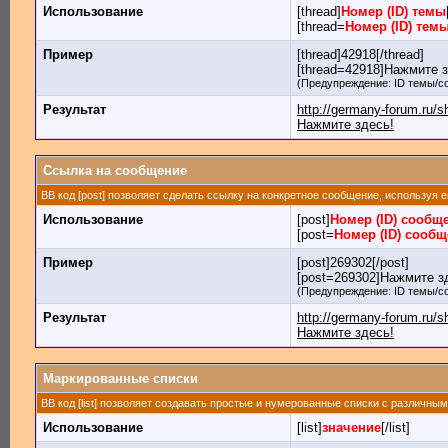
Использование
[thread]
Номер (ID) темы
[thread=
Номер (ID) тем
Пример
[thread]42918[/thread]
[thread=42918]Нажмите зд
(Предупреждение: ID темы/с
Результат
http://germany-forum.ru/
Нажмите здесь!
Ссылка на сообщение
BB код [post] позволяет сделать ссылку на конкретное сообщение, используя 
Использование
[post]
Номер (ID) сообщ
[post=
Номер (ID) сооб
Пример
[post]269302[/post]
[post=269302]Нажмите зд
(Предупреждение: ID темы/с
Результат
http://germany-forum.ru
Нажмите здесь!
Маркированные списки
BB код [list] позволяет создавать простые и нумерованные списки с различны
Использование
[list]
значение
[/list]