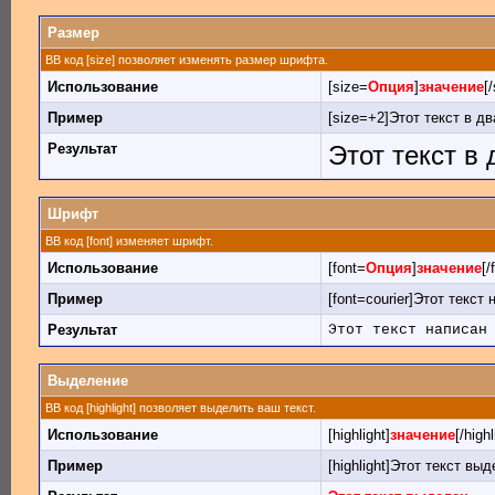
Размер
BB код [size] позволяет изменять размер шрифта.
Использование
[size=
Опция
]
значение
[
Пример
[size=+2]Этот текст в д
Результат
Этот текст в
Шрифт
BB код [font] изменяет шрифт.
Использование
[font=
Опция
]
значение
[/
Пример
[font=courier]Этот текст
Результат
Этот текст написан
Выделение
BB код [highlight] позволяет выделить ваш текст.
Использование
[highlight]
значение
[/highl
Пример
[highlight]Этот текст выде