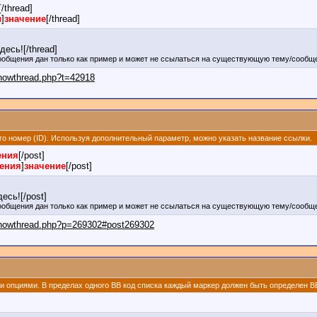
[/thread]
ы
]
значение
[/thread]
есь![/thread]
ообщения дан только как пример и может не ссылаться на существующую тему/сообще
showthread.php?t=42918
его номер (ID). Используя дополнительный параметр, можно указать название ссылки.
ения
[/post]
щения
]
значение
[/post]
есь![/post]
ообщения дан только как пример и может не ссылаться на существующую тему/сообще
/showthread.php?p=269302#post269302
ми опциями. В пределах одного BB код списка каждый маркер должен быть определен BB 