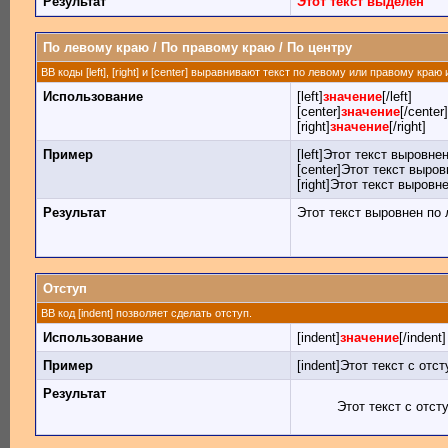
Результат
Этот текст выделен
По левому краю / По правому краю / По центру
BB коды [left], [right] и [center] выравнивают текст по левому или правому краю
Использование
[left]
значение
[/left]
[center]
значение
[/center]
[right]
значение
[/right]
Пример
[left]Этот текст выровнен
[center]Этот текст выров
[right]Этот текст выровн
Результат
Этот текст выровнен по
Отступ
BB код [indent] позволяет сделать отступ.
Использование
[indent]
значение
[/indent]
Пример
[indent]Этот текст с отст
Результат
Этот текст с отст