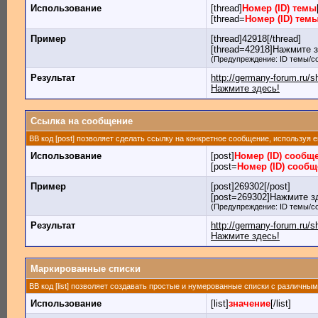
Использование
[thread]
Номер (ID) темы
[thread=
Номер (ID) тем
Пример
[thread]42918[/thread]
[thread=42918]Нажмите зд
(Предупреждение: ID темы/с
Результат
http://germany-forum.ru/
Нажмите здесь!
Ссылка на сообщение
BB код [post] позволяет сделать ссылку на конкретное сообщение, используя 
Использование
[post]
Номер (ID) сообщ
[post=
Номер (ID) сооб
Пример
[post]269302[/post]
[post=269302]Нажмите зд
(Предупреждение: ID темы/с
Результат
http://germany-forum.ru
Нажмите здесь!
Маркированные списки
BB код [list] позволяет создавать простые и нумерованные списки с различны
Использование
[list]
значение
[/list]