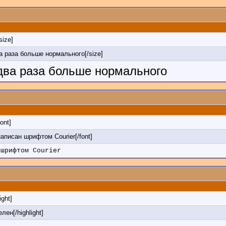
/size]
ва раза больше нормального[/size]
 два раза больше нормального
font]
 написан шрифтом Courier[/font]
 шрифтом Courier
ight]
лен[/highlight]