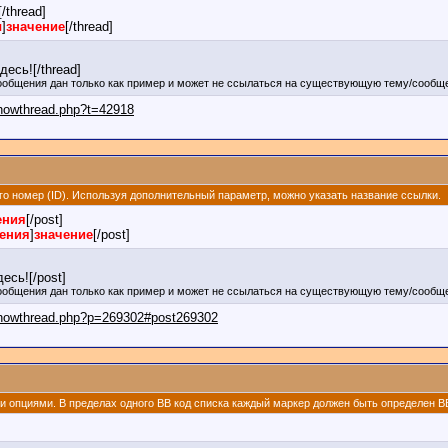
[/thread]
ы
]
значение
[/thread]
есь![/thread]
ообщения дан только как пример и может не ссылаться на существующую тему/сообще
showthread.php?t=42918
его номер (ID). Используя дополнительный параметр, можно указать название ссылки.
ения
[/post]
щения
]
значение
[/post]
есь![/post]
ообщения дан только как пример и может не ссылаться на существующую тему/сообще
/showthread.php?p=269302#post269302
ми опциями. В пределах одного BB код списка каждый маркер должен быть определен BB 