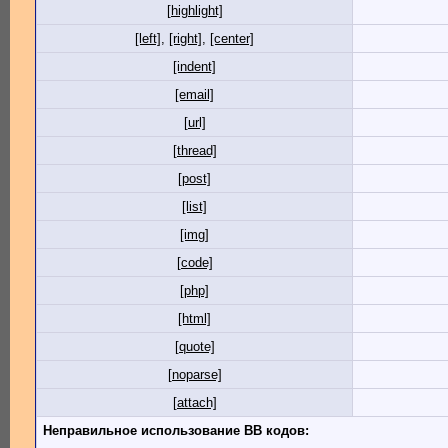
[highlight]
[left]
,
[right]
,
[center]
[indent]
[email]
[url]
[thread]
[post]
[list]
[img]
[code]
[php]
[html]
[quote]
[noparse]
[attach]
Неправильное использование BB кодов: