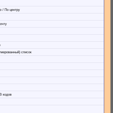
 / По центру
очту
е
умерованный) список
B кодов