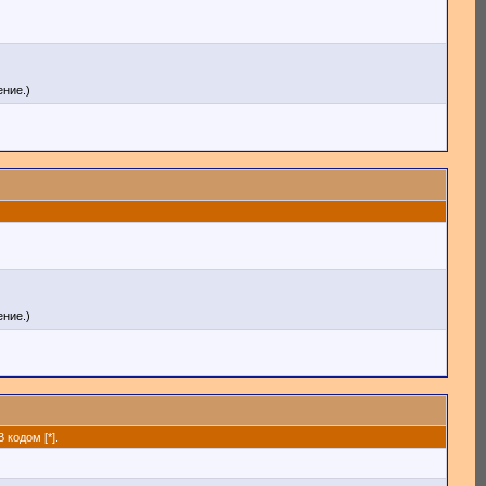
ние.)
ние.)
кодом [*].