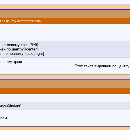
 и по центру соответственно.
 по левому краю[/left]
нен по центру[/center]
ен по правому краю[/right]
 левому краю
Этот текст выровнен по центру
упом[/indent]
упом