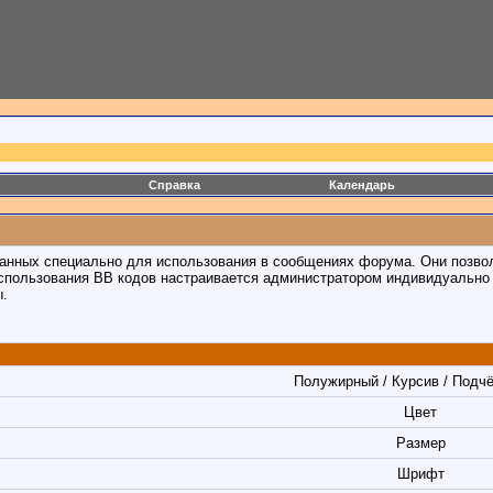
Справка
Календарь
отанных специально для использования в сообщениях форума. Они позво
спользования BB кодов настраивается администратором индивидуально 
ы.
Полужирный / Курсив / Подч
Цвет
Размер
Шрифт