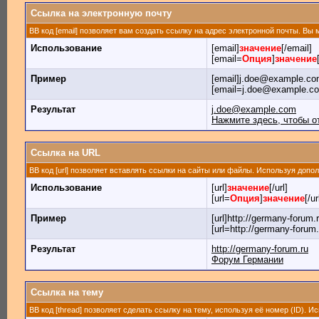
Ссылка на электронную почту
BB код [email] позволяет вам создать ссылку на адрес электронной почты. Вы
Использование
[email]
значение
[/email]
[email=
Опция
]
значение
Пример
[email]j.doe@example.com
[email=j.doe@example.c
Результат
j.doe@example.com
Нажмите здесь, чтобы о
Ссылка на URL
BB код [url] позволяет вставлять ссылки на сайты или файлы. Используя доп
Использование
[url]
значение
[/url]
[url=
Опция
]
значение
[/ur
Пример
[url]http://germany-forum.r
[url=http://germany-forum
Результат
http://germany-forum.ru
Форум Германии
Ссылка на тему
BB код [thread] позволяет сделать ссылку на тему, используя её номер (ID).