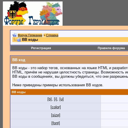
Форум Германии
>
Справка
BB коды
Регистрация
Правила форума
BB код
BB коды - это набор тегов, основанных на языке HTML и разраб
HTML, причём не нарушая целостность страницы. Возможность и
BB коды в сообщениях, вы должны убедиться, что они разрешен
Ниже приведены примеры использования BB кодов.
BB коды
[b]
,
[i]
,
[u]
[color]
[size]
[font]