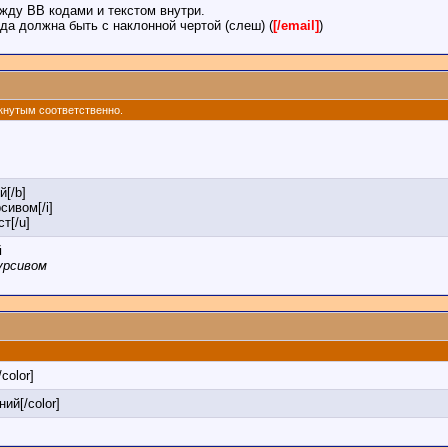
жду BB кодами и текстом внутри.
да должна быть с наклонной чертой (слеш) (
[/email]
)
ркнутым соответственно.
й[/b]
сивом[/i]
т[/u]
й
урсивом
/color]
ний[/color]