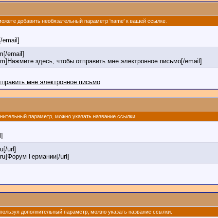
 можете добавить необязательный параметр 'name' к вашей ссылке.
[/email]
[/email]
om]Нажмите здесь, чтобы отправить мне электронное письмо[/email]
тправить мне электронное письмо
олнительный параметр, можно указать название ссылки.
l]
u[/url]
.ru]Форум Германии[/url]
 Используя дополнительный параметр, можно указать название ссылки.