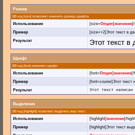
Размер
BB код [size] позволяет изменять размер шрифта.
Использование
[size=
Опция
]
значение
[
Пример
[size=+2]Этот текст в д
Результат
Этот текст в
Шрифт
BB код [font] изменяет шрифт.
Использование
[font=
Опция
]
значение
[/
Пример
[font=courier]Этот текст
Результат
Этот текст написан
Выделение
BB код [highlight] позволяет выделить ваш текст.
Использование
[highlight]
значение
[/highl
Пример
[highlight]Этот текст выде