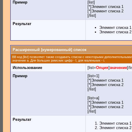
Пример
[list]
[*]Элемент списка 1
[*]Элемент списка 2
[/list]
Результат
Элемент списка 1
Элемент списка 2
Расширенный (нумерованный) список
BB код [list] позволяет также создавать списки с некоторыми дополнительным
значение а. Для больших римских цифр - I, для маленьких - i.
Использование
[list=
Опция
]
значение
[/li
Пример
[list=1]
[*]Элемент списка 1
[*]Элемент списка 2
[/list]
[list=a]
[*]Элемент списка 1
[*]Элемент списка 2
[/list]
Результат
Элемент списка 1
Элемент списка 2