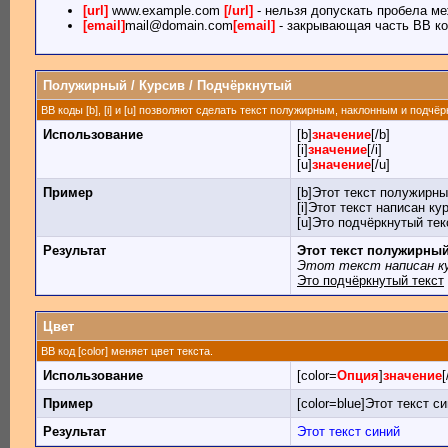
[url]
www.example.com
[/url]
- нельзя допускать пробела ме
[email]
mail@domain.com
[email]
- закрывающая часть BB ко
Полужирный / Курсив / Подчёркнутый
BB коды [b], [i] и [u] позволяют сделать текст полужирным, наклонным и подчё
Использование
[b]
значение
[/b]
[i]
значение
[/i]
[u]
значение
[/u]
Пример
[b]Этот текст полужирны
[i]Этот текст написан кур
[u]Это подчёркнутый текс
Результат
Этот текст полужирны
Этот текст написан к
Это подчёркнутый текст
Цвет
BB код [color] меняет цвет текста.
Использование
[color=
Опция
]
значение
[
Пример
[color=blue]Этот текст си
Результат
Этот текст синий