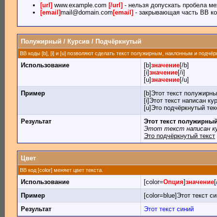
[url]
www.example.com
[/url]
- нельзя допускать пробела ме
[email]
mail@domain.com
[email]
- закрывающая часть BB ко
Полужирный / Курсив / Подчёркнутый
BB коды [b], [i] и [u] позволяют сделать текст полужирным, наклонным и подчё
Использование
[b]
значение
[/b]
[i]
значение
[/i]
[u]
значение
[/u]
Пример
[b]Этот текст полужирны
[i]Этот текст написан кур
[u]Это подчёркнутый текс
Результат
Этот текст полужирны
Этот текст написан к
Это подчёркнутый текст
Цвет
BB код [color] меняет цвет текста.
Использование
[color=
Опция
]
значение
[
Пример
[color=blue]Этот текст си
Результат
Этот текст синий