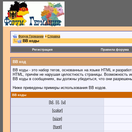
Форум Германии
>
Справка
BB коды
Регистрация
Правила форума
BB код
BB коды - это набор тегов, основанных на языке HTML и разраб
HTML, причём не нарушая целостность страницы. Возможность и
BB коды в сообщениях, вы должны убедиться, что они разрешен
Ниже приведены примеры использования BB кодов.
BB коды
[b]
,
[i]
,
[u]
[color]
[size]
[font]