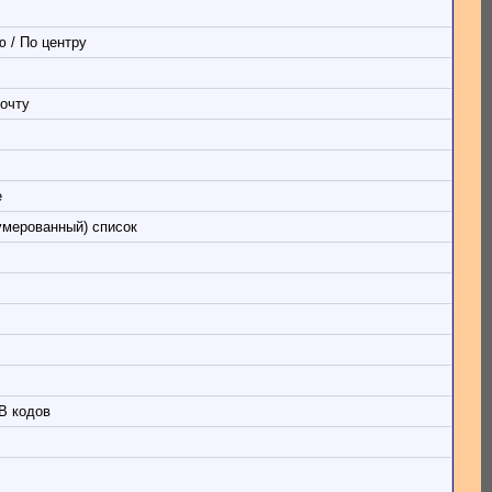
 / По центру
очту
е
умерованный) список
B кодов