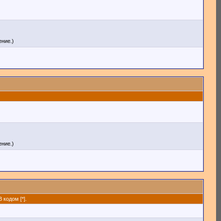
ние.)
ние.)
кодом [*].