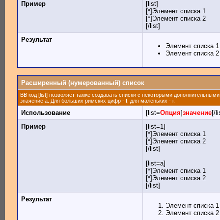
Пример
[list]
[*]Элемент списка 1
[*]Элемент списка 2
[/list]
Результат
Элемент списка 1
Элемент списка 2
Расширенный (нумерованный) список
BB код [list] позволяет также создавать списки с некоторыми дополнительным
значение а. Для больших римских цифр - I, для маленьких - i.
Использование
[list=
Опция
]
значение
[/li
Пример
[list=1]
[*]Элемент списка 1
[*]Элемент списка 2
[/list]
[list=a]
[*]Элемент списка 1
[*]Элемент списка 2
[/list]
Результат
Элемент списка 1
Элемент списка 2