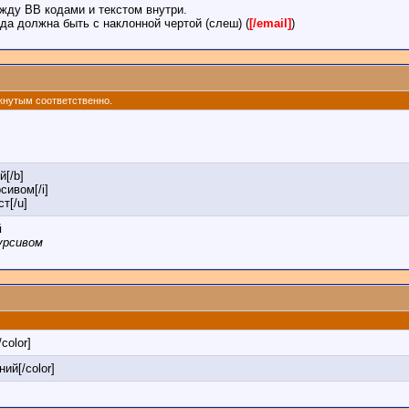
жду BB кодами и текстом внутри.
да должна быть с наклонной чертой (слеш) (
[/email]
)
ркнутым соответственно.
й[/b]
сивом[/i]
т[/u]
й
урсивом
/color]
ний[/color]