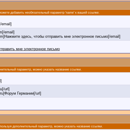
 можете добавить необязательный параметр 'name' к вашей ссылке.
[/email]
[/email]
om]Нажмите здесь, чтобы отправить мне электронное письмо[/email]
тправить мне электронное письмо
олнительный параметр, можно указать название ссылки.
l]
u[/url]
.ru]Форум Германии[/url]
 Используя дополнительный параметр, можно указать название ссылки.