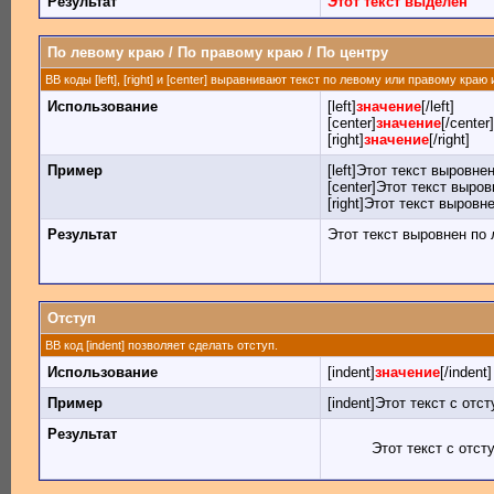
Результат
Этот текст выделен
По левому краю / По правому краю / По центру
BB коды [left], [right] и [center] выравнивают текст по левому или правому краю
Использование
[left]
значение
[/left]
[center]
значение
[/center]
[right]
значение
[/right]
Пример
[left]Этот текст выровнен
[center]Этот текст выров
[right]Этот текст выровн
Результат
Этот текст выровнен по
Отступ
BB код [indent] позволяет сделать отступ.
Использование
[indent]
значение
[/indent]
Пример
[indent]Этот текст с отст
Результат
Этот текст с отст