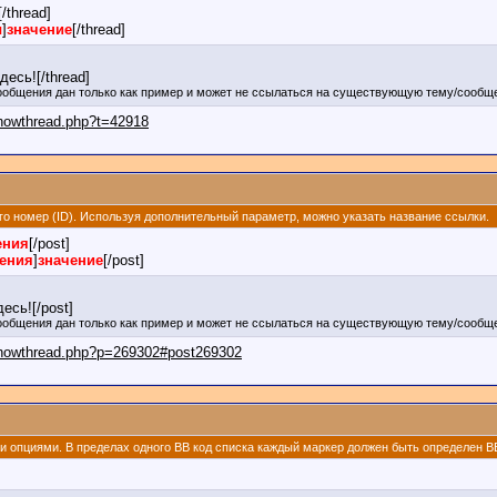
[/thread]
ы
]
значение
[/thread]
есь![/thread]
ообщения дан только как пример и может не ссылаться на существующую тему/сообще
showthread.php?t=42918
его номер (ID). Используя дополнительный параметр, можно указать название ссылки.
ения
[/post]
щения
]
значение
[/post]
есь![/post]
ообщения дан только как пример и может не ссылаться на существующую тему/сообще
/showthread.php?p=269302#post269302
ми опциями. В пределах одного BB код списка каждый маркер должен быть определен BB 