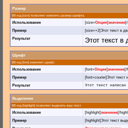
Размер
BB код [size] позволяет изменять размер шрифта.
Использование
[size=
Опция
]
значение
[
Пример
[size=+2]Этот текст в д
Результат
Этот текст в
Шрифт
BB код [font] изменяет шрифт.
Использование
[font=
Опция
]
значение
[/
Пример
[font=courier]Этот текст
Результат
Этот текст написан
Выделение
BB код [highlight] позволяет выделить ваш текст.
Использование
[highlight]
значение
[/highl
Пример
[highlight]Этот текст выде