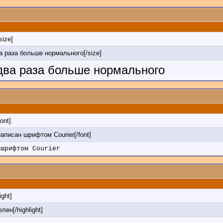
/size]
ва раза больше нормального[/size]
 два раза больше нормального
font]
 написан шрифтом Courier[/font]
 шрифтом Courier
ight]
лен[/highlight]