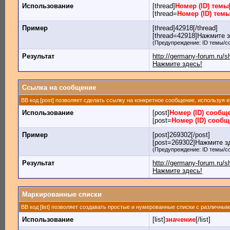
Использование
[thread]
Номер (ID) темы
[thread=
Номер (ID) тем
Пример
[thread]42918[/thread]
[thread=42918]Нажмите зд
(Предупреждение: ID темы/с
Результат
http://germany-forum.ru/
Нажмите здесь!
Ссылка на сообщение
BB код [post] позволяет сделать ссылку на конкретное сообщение, используя 
Использование
[post]
Номер (ID) сообщ
[post=
Номер (ID) сооб
Пример
[post]269302[/post]
[post=269302]Нажмите зд
(Предупреждение: ID темы/с
Результат
http://germany-forum.ru
Нажмите здесь!
Маркированные списки
BB код [list] позволяет создавать простые и нумерованные списки с различны
Использование
[list]
значение
[/list]