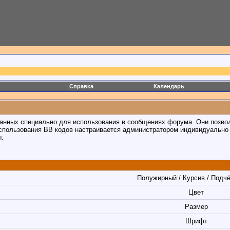
Справка
Календарь
отанных специально для использования в сообщениях форума. Они позво
спользования BB кодов настраивается администратором индивидуально 
ы.
Полужирный / Курсив / Подч
Цвет
Размер
Шрифт