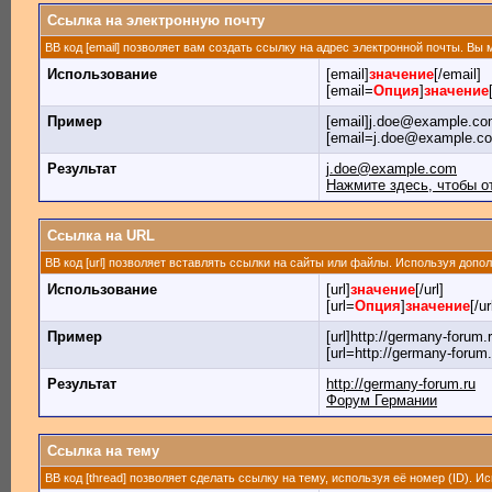
Ссылка на электронную почту
BB код [email] позволяет вам создать ссылку на адрес электронной почты. Вы
Использование
[email]
значение
[/email]
[email=
Опция
]
значение
Пример
[email]j.doe@example.com
[email=j.doe@example.c
Результат
j.doe@example.com
Нажмите здесь, чтобы о
Ссылка на URL
BB код [url] позволяет вставлять ссылки на сайты или файлы. Используя доп
Использование
[url]
значение
[/url]
[url=
Опция
]
значение
[/ur
Пример
[url]http://germany-forum.r
[url=http://germany-forum
Результат
http://germany-forum.ru
Форум Германии
Ссылка на тему
BB код [thread] позволяет сделать ссылку на тему, используя её номер (ID).