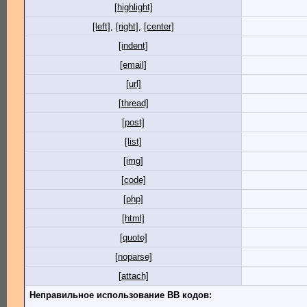
[highlight]
[left]
,
[right]
,
[center]
[indent]
[email]
[url]
[thread]
[post]
[list]
[img]
[code]
[php]
[html]
[quote]
[noparse]
[attach]
Неправильное использование BB кодов: