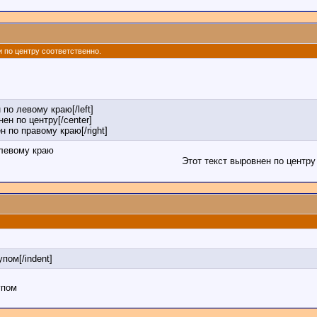
 и по центру соответственно.
 по левому краю[/left]
нен по центру[/center]
ен по правому краю[/right]
 левому краю
Этот текст выровнен по центру
упом[/indent]
упом