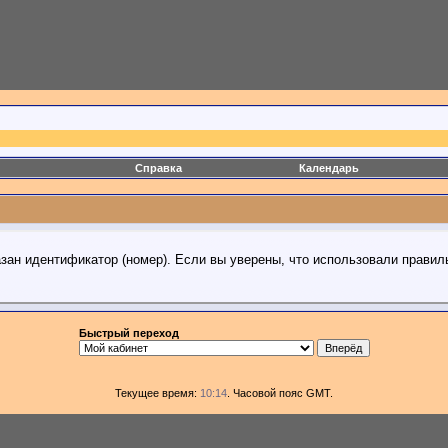
Справка
Календарь
азан идентификатор (номер). Если вы уверены, что использовали правил
Быстрый переход
Текущее время:
10:14
. Часовой пояс GMT.