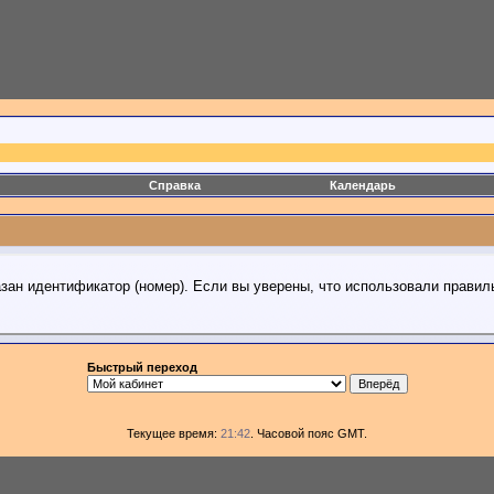
Справка
Календарь
азан идентификатор (номер). Если вы уверены, что использовали правил
Быстрый переход
Текущее время:
21:42
. Часовой пояс GMT.