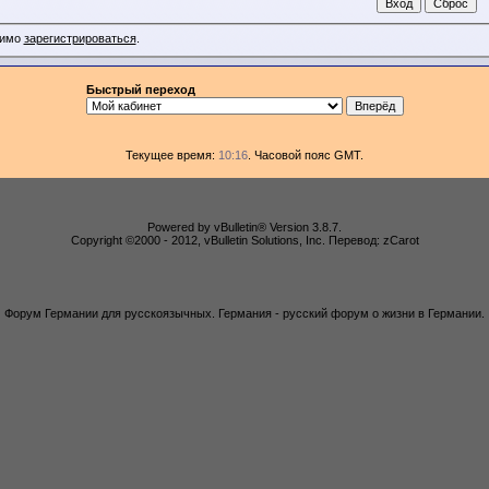
димо
зарегистрироваться
.
Быстрый переход
Текущее время:
10:16
. Часовой пояс GMT.
Powered by vBulletin® Version 3.8.7.
Copyright ©2000 - 2012, vBulletin Solutions, Inc. Перевод: zCarot
Форум Германии для русскоязычных. Германия - русский форум о жизни в Германии.