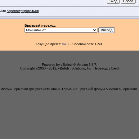
димо
зарегистрироваться
.
Быстрый переход
Текущее время:
04:35
. Часовой пояс GMT.
Powered by vBulletin® Version 3.8.7.
Copyright ©2000 - 2012, vBulletin Solutions, Inc. Перевод: zCarot
Форум Германии для русскоязычных. Германия - русский форум о жизни в Германии.