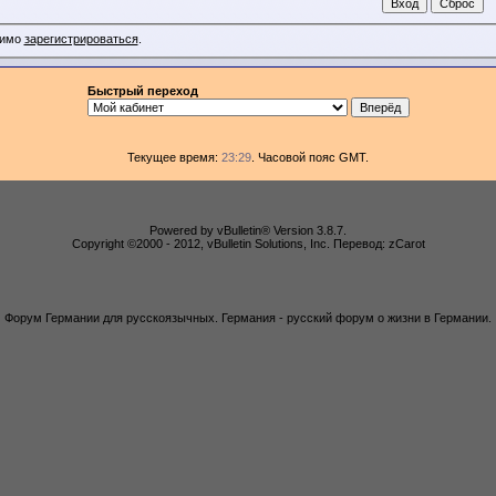
димо
зарегистрироваться
.
Быстрый переход
Текущее время:
23:29
. Часовой пояс GMT.
Powered by vBulletin® Version 3.8.7.
Copyright ©2000 - 2012, vBulletin Solutions, Inc. Перевод: zCarot
Форум Германии для русскоязычных. Германия - русский форум о жизни в Германии.