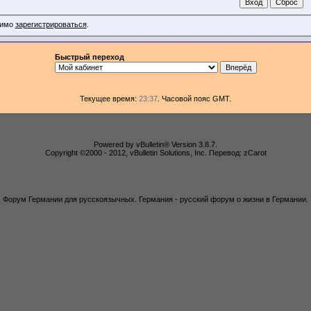
димо
зарегистрироваться
.
Быстрый переход
Текущее время:
23:37
. Часовой пояс GMT.
Powered by vBulletin® Version 3.8.7.
Copyright ©2000 - 2012, vBulletin Solutions, Inc. Перевод: zCarot
Форум Германии для русскоязычных. Германия - русский форум о жизни в Германии.