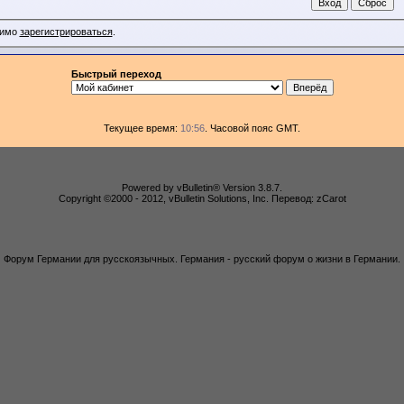
димо
зарегистрироваться
.
Быстрый переход
Текущее время:
10:56
. Часовой пояс GMT.
Powered by vBulletin® Version 3.8.7.
Copyright ©2000 - 2012, vBulletin Solutions, Inc. Перевод: zCarot
Форум Германии для русскоязычных. Германия - русский форум о жизни в Германии.