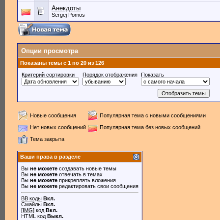
Анекдоты
Sergej Pomos
Опции просмотра
Показаны темы с 1 по 20 из 126
Критерий сортировки
Порядок отображения
Показать
Новые сообщения
Популярная тема с новыми сообщениями
Нет новых сообщений
Популярная тема без новых сообщений
Тема закрыта
Ваши права в разделе
Вы
не можете
создавать новые темы
Вы
не можете
отвечать в темах
Вы
не можете
прикреплять вложения
Вы
не можете
редактировать свои сообщения
BB коды
Вкл.
Смайлы
Вкл.
[IMG]
код
Вкл.
HTML код
Выкл.