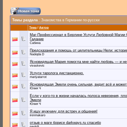
Темы раздела
: Знакомства в Германии по-русски
Тема
/
Автор
Маг-Профессионал в Берлине Услуги Любовной Магии
Гадание
Сабина
Предсказания и помощь от целительницы Нели: истори
Nadejda D
Ясновидящая Мария помогла мне найти любовь — и не
vivaskevic
Услуги таролога дистанционно.
mariyatarrot
Ясновидящая Эмели очень сильная, видит всё и может
Юлия Ч
Если у кого-то в жизни началась полоса невезения, пл
Эмели
Юлия Ч
Я ищу мужчину для встреч и общения!
irenmakaro
отзыв о маге борисе darkways.ru спасибо
pavlo9