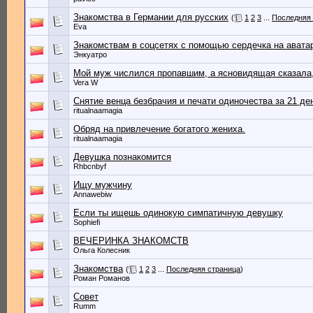
Знакомства в Германии для русских
(
1
2
3
...
Последняя 
Eva
Знакомствам в соцсетях с помощью сердечка на авата
Энкуатро
Мой муж числился пропавшим, а ясновидящая сказала,
Vera W
Снятие венца безбрачия и печати одиночества за 21 де
ritualnaamagia
Обряд на привлечение богатого жениха.
ritualnaamagia
Девушка познакомится
Rhbcnbyf
Ищу мужчину
Annawebiw
Если ты ищешь одинокую симпатичную девушку
Sophiefi
ВЕЧЕРИНКА ЗНАКОМСТВ
Ольга Колесник
Знакомства
(
1
2
3
...
Последняя страница
)
Роман Романов
Совет
Rumm