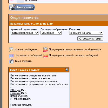
gromovav
Опции просмотра
Показаны темы с 1 по 20 из 1319
Критерий сортировки
Порядок отображения
Показать
Новые сообщения
Популярная тема с новыми сообщениями
Нет новых сообщений
Популярная тема без новых сообщений
Тема закрыта
Ваши права в разделе
Вы
не можете
создавать новые темы
Вы
не можете
отвечать в темах
Вы
не можете
прикреплять вложения
Вы
не можете
редактировать свои сообщения
BB коды
Вкл.
Смайлы
Вкл.
[IMG]
код
Вкл.
HTML код
Выкл.
Правила форума