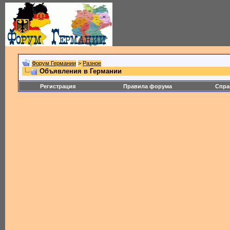
Форум Германии
>
Разное
Объявления в Германии
Регистрация
Правила форума
Спра