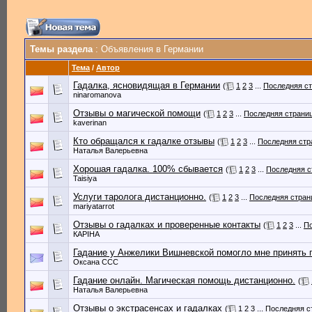
Темы раздела
: Объявления в Германии
Тема
/
Автор
Гадалка, ясновидящая в Германии
(
1
2
3
...
Последняя с
ninaromanova
Отзывы о магической помощи
(
1
2
3
...
Последняя страни
kaverinan
Кто обращался к гадалке отзывы
(
1
2
3
...
Последняя стр
Наталья Валерьевна
Хорошая гадалка. 100% сбывается
(
1
2
3
...
Последняя с
Taisiya
Услуги таролога дистанционно.
(
1
2
3
...
Последняя стран
mariyatarrot
Отзывы о гадалках и проверенные контакты
(
1
2
3
...
По
КАРІНА
Гадание у Анжелики Вишневской помогло мне принять 
Оксана ССС
Гадание онлайн. Магическая помощь дистанционно.
(
Наталья Валерьевна
Отзывы о экстрасенсах и гадалках
(
1
2
3
...
Последняя с