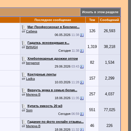
Искать в этом разделе
Последнее сообщение
Тем
Сообщений
Маг-Профессионал в Берлине...
126
26,593
от
Сабина
06.05.2026
11:38
Гадалка, ясновидящая в...
1,319
38,218
от
ВИКА54
Сегодня
11:38
Хлебопекарные дрожжи оптом
82
1,534
от
bergamot
29.06.2026
03:43
Контурные ленты
157
2,299
от
Ladka
10.03.2026
11:28
Вернуть мужа в семью белая...
257
4,037
от
Милена В
18.06.2026
11:35
Купить емкость 20 м3
551
77,025
от
Som
Сегодня
06:59
Гадание по фото онлайн отзывы...
46
226
от
Милена В
18.06.2026
11:32