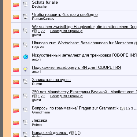
Schatz für alle
Deutscher
Чтобы говорить быстро и свободно
RomanKartsev
Wir suchen zweisilbige Hauptworter, die inmitten einen Do
(
1
2
3
...
Последняя страница
)
gainst
Ubungen zum Wortschatz: Bezeichnungen fur Menschen
(
Deja Vu
Искусственный интеллект для тренировки ГОВОРЕНИЯ
antoni
Подскажите платформу с ИИ для ГОВОРЕНИЯ
antoni
Записаться на курсы
Rumm
250 лет Манифесту Екатерины Великой - Manifest vom 0
(
1
2
3
...
Последняя страница
)
gainst
Вопросы по грамматике/ Fragen zur Grammatik
(
1
2
3
..
Grundmann
Лексика
iArtem
Баварский диалект
(
1
2
)
Фейка