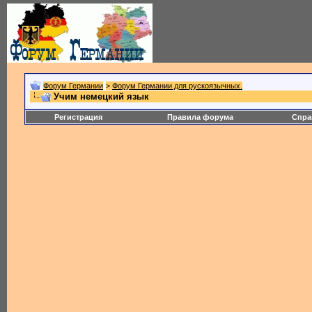
Форум Германии
>
Форум Германии для рускоязычных.
Учим немецкий язык
Регистрация
Правила форума
Спра