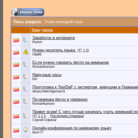
Темы раздела
: Учим немецкий язык
Тема
/
Автор
Заработок в интернете
Rumm
Нужен носитель языка.
(
1
2
)
Ulia85
Если нужно говорить бегло на немецком
RomanKartsev
Наручные часы
Kirr
Подготовка к TestDaF с экспертом, живущим в Германи
deutschleichtgemacht
По-немецки бегло и уверенно
RomanKartsev
Привет всем! С чего лучше начинать учить немецкий я
(
1
2
3
...
Последняя страница
)
Сергей Офинаг
Онлайн-конференция по немецкому языку
laser77