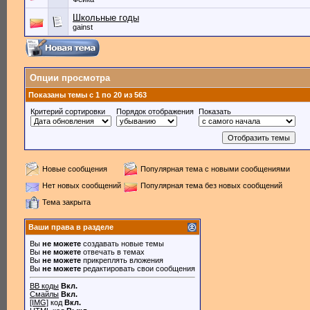
Школьные годы
gainst
Опции просмотра
Показаны темы с 1 по 20 из 563
Критерий сортировки
Порядок отображения
Показать
Новые сообщения
Популярная тема с новыми сообщениями
Нет новых сообщений
Популярная тема без новых сообщений
Тема закрыта
Ваши права в разделе
Вы
не можете
создавать новые темы
Вы
не можете
отвечать в темах
Вы
не можете
прикреплять вложения
Вы
не можете
редактировать свои сообщения
BB коды
Вкл.
Смайлы
Вкл.
[IMG]
код
Вкл.