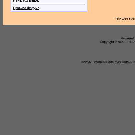
HTML код
Выкл.
Правила форума
Текущее вре
Powered b
Copyright ©2000 - 2012,
Форум Германии для русскоязычны