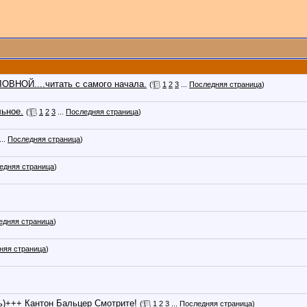
ОЙ....читать с самого начала.
(
1
2
3
...
Последняя страница
)
ьное.
(
1
2
3
...
Последняя страница
)
...
Последняя страница
)
едняя страница
)
едняя страница
)
няя страница
)
+++ Кантон Бальцер Смотрите!
(
1
2
3
...
Последняя страница
)