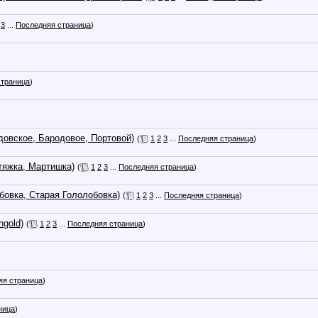
3
...
Последняя страница
)
страница
)
вское, Бародовое, Портовой)
(
1
2
3
...
Последняя страница
)
яжка, Мартишка)
(
1
2
3
...
Последняя страница
)
овка, Старая Гололобовка)
(
1
2
3
...
Последняя страница
)
gold)
(
1
2
3
...
Последняя страница
)
яя страница
)
ница
)