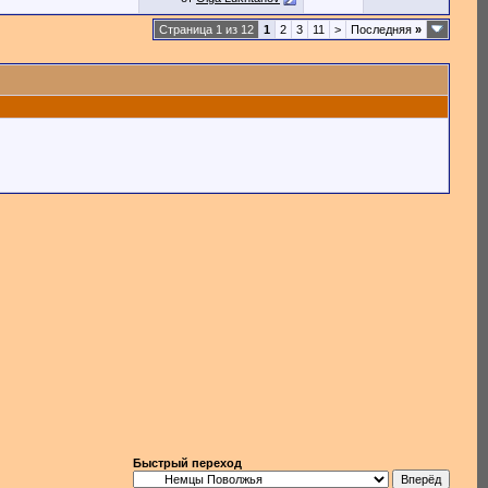
Страница 1 из 12
1
2
3
11
>
Последняя
»
Быстрый переход