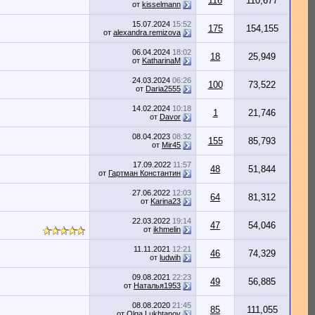
116
110,677
от
kisselmann
15.07.2024
15:52
175
154,155
от
alexandra.remizova
06.04.2024
18:02
18
25,949
от
KatharinaM
24.03.2024
06:26
100
73,522
от
Daria2555
14.02.2024
10:18
1
21,746
от
Davor
08.04.2023
08:32
155
85,793
от
Mir45
17.09.2022
11:57
48
51,844
от
Гартман Константин
27.06.2022
12:03
64
81,312
от
Karina23
22.03.2022
19:14
47
54,046
от
ikhmelin
11.11.2021
12:21
46
74,329
от
ludwih
09.08.2021
22:23
49
56,885
от
Наталья1953
08.08.2020
21:45
85
111,055
от
Olga Lukhtanov