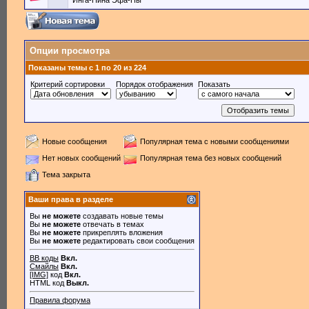
Инга-Нина Эфа-Пы
Опции просмотра
Показаны темы с 1 по 20 из 224
Критерий сортировки
Порядок отображения
Показать
Новые сообщения
Популярная тема с новыми сообщениями
Нет новых сообщений
Популярная тема без новых сообщений
Тема закрыта
Ваши права в разделе
Вы
не можете
создавать новые темы
Вы
не можете
отвечать в темах
Вы
не можете
прикреплять вложения
Вы
не можете
редактировать свои сообщения
BB коды
Вкл.
Смайлы
Вкл.
[IMG]
код
Вкл.
HTML код
Выкл.
Правила форума