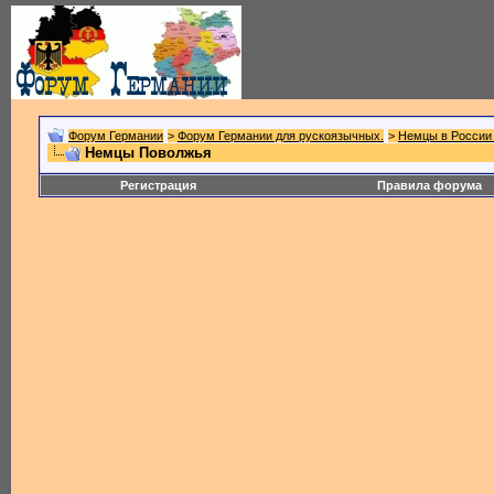
Форум Германии
>
Форум Германии для рускоязычных.
>
Немцы в России 
Немцы Поволжья
Регистрация
Правила форума