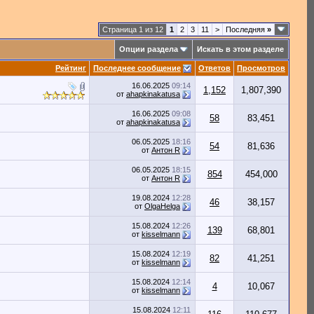
Страница 1 из 12
1
2
3
11
>
Последняя
»
Опции раздела
Искать в этом разделе
Рейтинг
Последнее сообщение
Ответов
Просмотров
16.06.2025
09:14
1,152
1,807,390
от
ahapkinakatusa
16.06.2025
09:08
58
83,451
от
ahapkinakatusa
06.05.2025
18:16
54
81,636
от
Антон R
06.05.2025
18:15
854
454,000
от
Антон R
19.08.2024
12:28
46
38,157
от
OlgaHelga
15.08.2024
12:26
139
68,801
от
kisselmann
15.08.2024
12:19
82
41,251
от
kisselmann
15.08.2024
12:14
4
10,067
от
kisselmann
15.08.2024
12:11