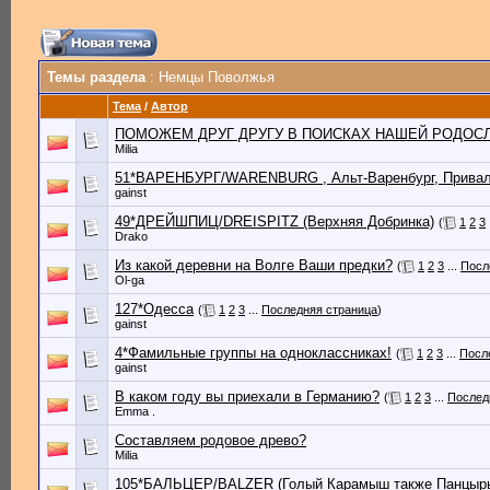
Темы раздела
: Немцы Поволжья
Тема
/
Автор
ПОМОЖЕМ ДРУГ ДРУГУ В ПОИСКАХ НАШЕЙ РОДОСЛОВН
Milia
51*ВАРЕНБУРГ/WARENBURG , Альт-Варенбург, Привал
gainst
49*ДРЕЙШПИЦ/DREISPITZ (Верхняя Добринка)
(
1
2
3
Drako
Из какой деревни на Волге Ваши предки?
(
1
2
3
...
Посл
Ol-ga
127*Одесса
(
1
2
3
...
Последняя страница
)
gainst
4*Фамильные группы на одноклассниках!
(
1
2
3
...
Посл
gainst
В каком году вы приехали в Германию?
(
1
2
3
...
Послед
Emma .
Составляем родовое древо?
Milia
105*БАЛЬЦЕР/BALZER (Голый Карамыш также Панцырь)