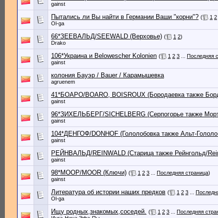
gainst
Пытались ли Вы найти в Германии Ваши "корни"?
(
1
2
Ol-ga
66*ЗЕЕВАЛЬД/SEEWALD (Верховье)
(
1
2
)
Drako
106*Украина и Belowescher Kolonien
(
1
2
3
...
Последняя 
gainst
колония Бауэр / Bauer / Карамышевка
agruenem
41*БОАРО/BOARO, BOISROUX (Бородаевка также Бордо
gainst
96*ЗИХЕЛЬБЕРГ/SICHELBERG (Серпогорье также Морт
gainst
104*ДЕНГОФ/DONHOF (Гололобовка также Альт-Гололоб
gainst
РЕЙНВАЛЬД/REINWALD (Старица также Рейнгольд/Rein
gainst
98*МООР/MOOR (Ключи)
(
1
2
3
...
Последняя страница
)
gainst
Литература об истории наших предков
(
1
2
3
...
Последн
Ol-ga
Ищу родных,знакомых,соседей.
(
1
2
3
...
Последняя стра