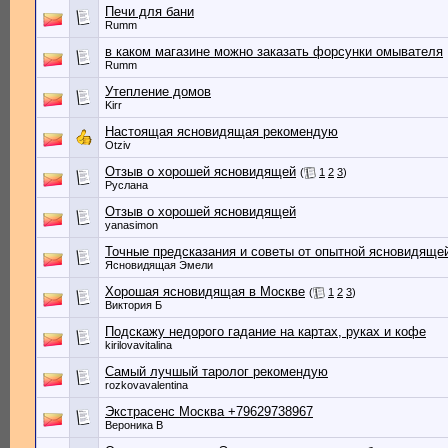
Печи для бани
Rumm
в каком магазине можно заказать форсунки омывателя
Rumm
Утепление домов
Kirr
Настоящая ясновидящая рекомендую
Otziv
Отзыв о хорошей ясновидящей
(
1
2
3
)
Руслана
Отзыв о хорошей ясновидящей
yanasimon
Точные предсказания и советы от опытной ясновидяще
Ясновидящая Эмели
Хорошая ясновидящая в Москве
(
1
2
3
)
Виктория Б
Подскажу недорого гадание на картах, руках и кофе
kirilovavitalina
Самый лучшый таролог рекомендую
rozkovavalentina
Экстрасенс Москва +79629738967
Вероника В