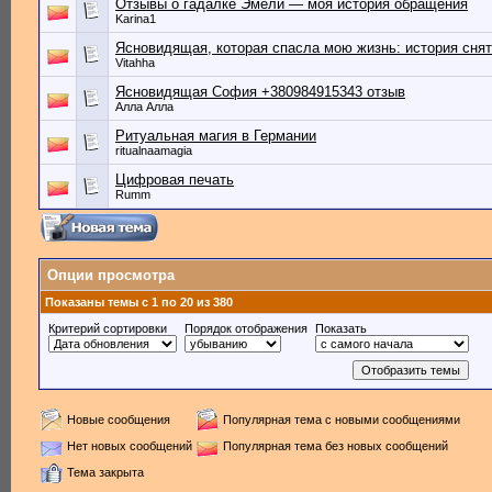
Отзывы о гадалке Эмели — моя история обращения
Karina1
Ясновидящая, которая спасла мою жизнь: история снят
Vitahha
Ясновидящая София +380984915343 отзыв
Алла Алла
Ритуальная магия в Германии
ritualnaamagia
Цифровая печать
Rumm
Опции просмотра
Показаны темы с 1 по 20 из 380
Критерий сортировки
Порядок отображения
Показать
Новые сообщения
Популярная тема с новыми сообщениями
Нет новых сообщений
Популярная тема без новых сообщений
Тема закрыта