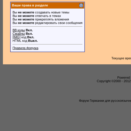
Ваши права в разделе
Вы
не можете
создавать новые темы
Вы
не можете
отвечать в темах
Вы
не можете
прикреплять вложения
Вы
не можете
редактировать свои сообщения
BB коды
Вкл.
Смайлы
Вкл.
[IMG]
код
Вкл.
HTML код
Выкл.
Правила форума
Текущее вре
Powered b
Copyright ©2000 - 2012,
Форум Германии для русскоязычны