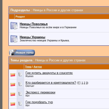
Подразделы
: Немцы в России и других странах
Раздел
Немцы Поволжья
Немцы Поволжья во всём мире и в Германии
Немцы Украины
Землячество немцев Украины и Крыма.
Темы раздела
: Немцы в России и других странах
Тема
/
Автор
Где купить аккаунты в соцсетях
Rumm
Кто разбирается в криптовалюте?
(
1
2
3
)
Derrurr
Экспресс перевозки
Kirr
Где подобрать тур
Kirr