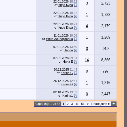
22.01.2026
18:22
3
2,723
от
Кира Кира
22.01.2026
18:22
1
1,722
от
Кира Кира
22.01.2026
18:21
4
2,179
от
Кира Кира
11.01.2026
19:05
1
1,289
от
Нина Альбертовна
07.01.2026
13:30
0
919
от
Janna
07.01.2026
09:31
14
8,366
от
Нина Е
30.12.2025
11:43
0
797
от
Karina G
26.12.2025
12:44
1
1,216
от
Karina G
02.10.2025
13:53
0
2,447
от
Karina1
Страница 1 из 62
1
2
3
11
51
>
Последняя
»