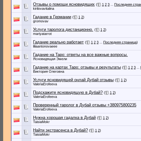
Отзывы о помощи ясновидящих
(
1
2
3
...
Последняя стра
kirilovavitalina
Гадание в Германии
(
1
2
)
gromovav
Услуги таролога дистанционно.
(
1
2
)
mariyatarrot
Гадание реально работает
(
1
2
3
...
Последняя страница
)
liliaantonovaeee
Гадание на Таро: ответы на все важные вопросы.
Ясновидящая Эмели
Гадание на картах Таро: отзывы и результаты
(
1
2
3
...
Виктория Олеговна
Услуги ясновидящей онлай Дубай отзывы
(
1
2
)
ValeriaErofeeva
Подскажите ясновидящую в Дубай?
(
1
2
)
ValeriaErofeeva
Проверенный таролог в Дубай отзывы +380975800235
ValeriaErofeeva
Нужна хорошая гадалка в Дубай
(
1
2
)
TaisiaMokr
Найти экстрасенса в Дубай?
(
1
2
)
TaisiaMokr