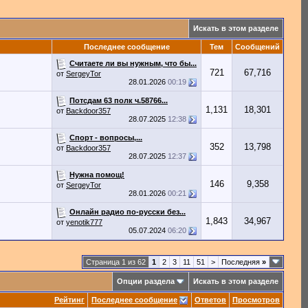
Искать в этом разделе
Последнее сообщение
Тем
Сообщений
Считаете ли вы нужным, что бы...
721
67,716
от
SergeyTor
28.01.2026
00:19
Потсдам 63 полк ч.58766...
1,131
18,301
от
Backdoor357
28.07.2025
12:38
Спорт - вопросы,...
352
13,798
от
Backdoor357
28.07.2025
12:37
Нужна помощ!
146
9,358
от
SergeyTor
28.01.2026
00:21
Онлайн радио по-русски без...
1,843
34,967
от
yenotik777
05.07.2024
06:20
Страница 1 из 62
1
2
3
11
51
>
Последняя
»
Опции раздела
Искать в этом разделе
Рейтинг
Последнее сообщение
Ответов
Просмотров