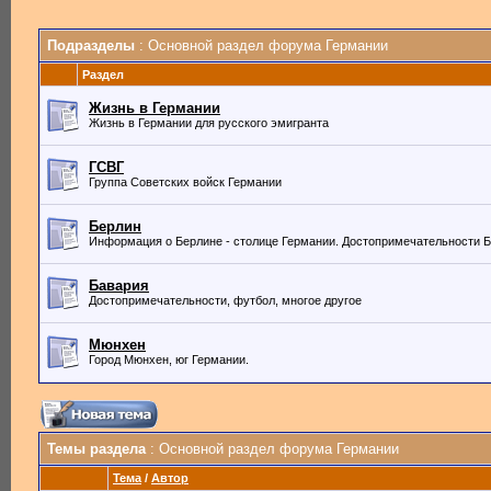
Подразделы
: Основной раздел форума Германии
Раздел
Жизнь в Германии
Жизнь в Германии для русского эмигранта
ГСВГ
Группа Советских войск Германии
Берлин
Информация о Берлине - столице Германии. Достопримечательности Б
Бавария
Достопримечательности, футбол, многое другое
Мюнхен
Город Мюнхен, юг Германии.
Темы раздела
: Основной раздел форума Германии
Тема
/
Автор