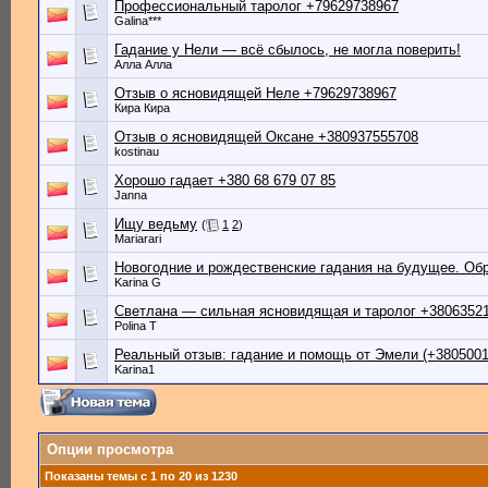
Профессиональный таролог +79629738967
Galina***
Гадание у Нели — всё сбылось, не могла поверить!
Алла Алла
Отзыв о ясновидящей Неле +79629738967
Кира Кира
Отзыв о ясновидящей Оксане +380937555708
kostinau
Хорошо гадает +380 68 679 07 85
Janna
Ищу ведьму
(
1
2
)
Mariarari
Новогодние и рождественские гадания на будущее. Об
Karina G
Светлана — сильная ясновидящая и таролог +3806352
Polina T
Реальный отзыв: гадание и помощь от Эмели (+3805001
Karina1
Опции просмотра
Показаны темы с 1 по 20 из 1230