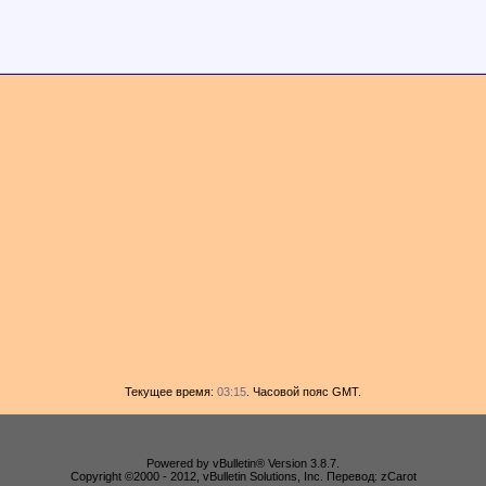
Текущее время:
03:15
. Часовой пояс GMT.
Powered by vBulletin® Version 3.8.7.
Copyright ©2000 - 2012, vBulletin Solutions, Inc. Перевод: zCarot