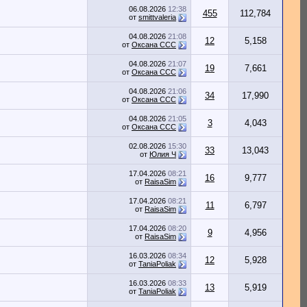
06.08.2026
12:38
455
112,784
от
smittvaleria
04.08.2026
21:08
12
5,158
от
Оксана ССС
04.08.2026
21:07
19
7,661
от
Оксана ССС
04.08.2026
21:06
34
17,990
от
Оксана ССС
04.08.2026
21:05
3
4,043
от
Оксана ССС
02.08.2026
15:30
33
13,043
от
Юлия Ч
17.04.2026
08:21
16
9,777
от
RaisaSim
17.04.2026
08:21
11
6,797
от
RaisaSim
17.04.2026
08:20
9
4,956
от
RaisaSim
16.03.2026
08:34
12
5,928
от
TaniaPoliak
16.03.2026
08:33
13
5,919
от
TaniaPoliak