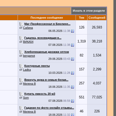
Искать в этом разделе
Последнее сообщение
Тем
Сообщений
Маг-Профессионал в Берлине...
126
26,593
от
Сабина
06.05.2026
11:38
Гадалка, ясновидящая в...
1,319
38,218
от
ВИКА54
07.08.2026
11:38
Хлебопекарные дрожжи оптом
82
1,534
от
bergamot
29.06.2026
03:43
Контурные ленты
157
2,299
от
Ladka
10.03.2026
11:28
Вернуть мужа в семью белая...
257
4,037
от
Милена В
18.06.2026
11:35
Купить емкость 20 м3
551
77,025
от
Som
07.08.2026
06:59
Гадание по фото онлайн отзывы...
46
226
от
Милена В
18.06.2026
11:32