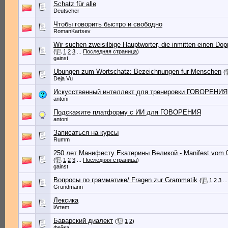
Schatz für alle
Deutscher
Чтобы говорить быстро и свободно
RomanKartsev
Wir suchen zweisilbige Hauptworter, die inmitten einen Do
(
1
2
3
...
Последняя страница
)
gainst
Ubungen zum Wortschatz: Bezeichnungen fur Menschen
(
Deja Vu
Искусственный интеллект для тренировки ГОВОРЕНИЯ
antoni
Подскажите платформу с ИИ для ГОВОРЕНИЯ
antoni
Записаться на курсы
Rumm
250 лет Манифесту Екатерины Великой - Manifest vom 0
(
1
2
3
...
Последняя страница
)
gainst
Вопросы по грамматике/ Fragen zur Grammatik
(
1
2
3
..
Grundmann
Лексика
iArtem
Баварский диалект
(
1
2
)
Фейка