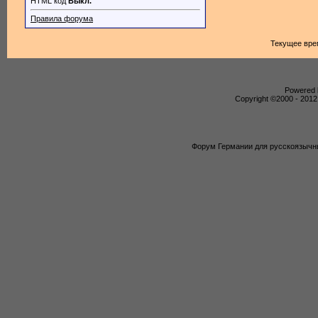
HTML код
Выкл.
Правила форума
Текущее вре
Powered b
Copyright ©2000 - 2012,
Форум Германии для русскоязычны