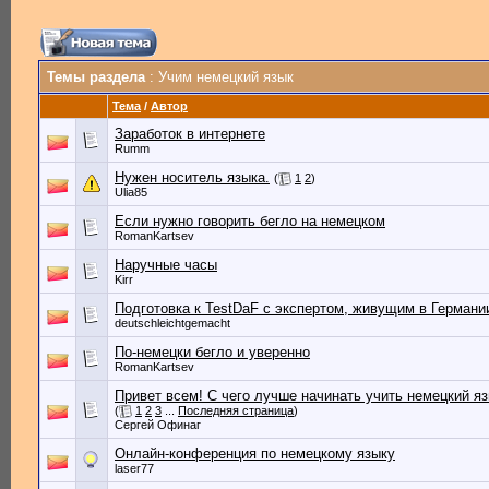
Темы раздела
: Учим немецкий язык
Тема
/
Автор
Заработок в интернете
Rumm
Нужен носитель языка.
(
1
2
)
Ulia85
Если нужно говорить бегло на немецком
RomanKartsev
Наручные часы
Kirr
Подготовка к TestDaF с экспертом, живущим в Германи
deutschleichtgemacht
По-немецки бегло и уверенно
RomanKartsev
Привет всем! С чего лучше начинать учить немецкий я
(
1
2
3
...
Последняя страница
)
Сергей Офинаг
Онлайн-конференция по немецкому языку
laser77