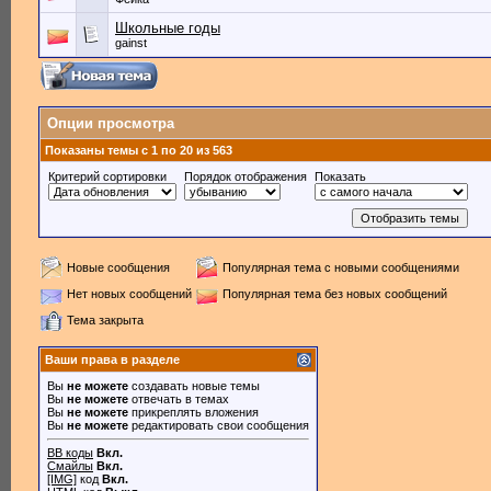
Школьные годы
gainst
Опции просмотра
Показаны темы с 1 по 20 из 563
Критерий сортировки
Порядок отображения
Показать
Новые сообщения
Популярная тема с новыми сообщениями
Нет новых сообщений
Популярная тема без новых сообщений
Тема закрыта
Ваши права в разделе
Вы
не можете
создавать новые темы
Вы
не можете
отвечать в темах
Вы
не можете
прикреплять вложения
Вы
не можете
редактировать свои сообщения
BB коды
Вкл.
Смайлы
Вкл.
[IMG]
код
Вкл.