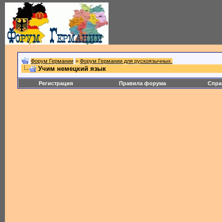
Форум Германии
>
Форум Германии для рускоязычных.
Учим немецкий язык
Регистрация
Правила форума
Спра