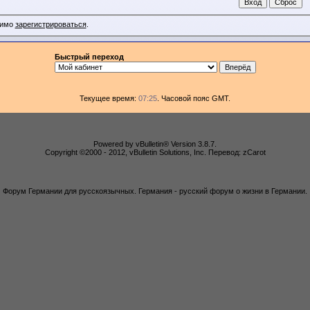
димо
зарегистрироваться
.
Быстрый переход
Текущее время:
07:25
. Часовой пояс GMT.
Powered by vBulletin® Version 3.8.7.
Copyright ©2000 - 2012, vBulletin Solutions, Inc. Перевод: zCarot
Форум Германии для русскоязычных. Германия - русский форум о жизни в Германии.