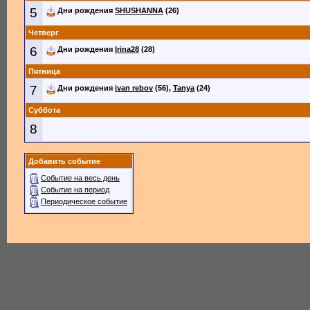
5
Дни рождения
SHUSHANNA
(26)
Четверг
6
Дни рождения
Irina28
(28)
Пятница
7
Дни рождения
ivan rebov
(56),
Tanya
(24)
Суббота
8
Добавить событие
Событие на весь день
Событие на период
Периодическое событие