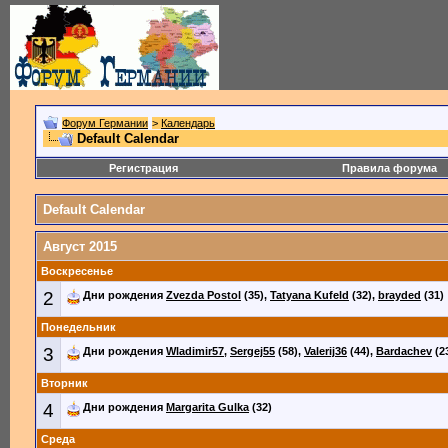
Форум Германии
>
Календарь
Default Calendar
Регистрация
Правила форума
Default Calendar
Август 2015
Воскресенье
2
Дни рождения
Zvezda Postol
(35),
Tatyana Kufeld
(32),
brayded
(31)
Понедельник
3
Дни рождения
Wladimir57
,
Sergej55
(58),
Valerij36
(44),
Bardachev
(2
Вторник
4
Дни рождения
Margarita Gulka
(32)
Среда