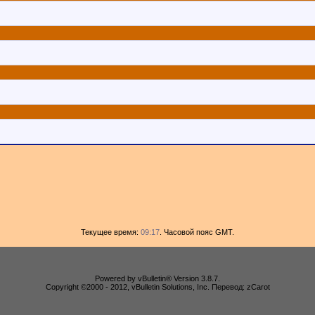
Текущее время:
09:17
. Часовой пояс GMT.
Powered by vBulletin® Version 3.8.7.
Copyright ©2000 - 2012, vBulletin Solutions, Inc. Перевод: zCarot