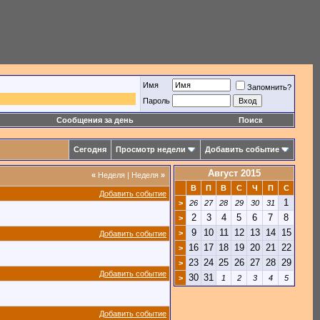
Имя
Запомнить?
Пароль
Сообщения за день
Поиск
Сегодня
Просмотр недели
Добавить событие
Август 2015
«
Неделя
|
Неделя
»
В
П
В
С
Ч
П
С
Добавить событие
1
>
26
27
28
29
30
31
2
3
4
5
6
7
8
>
9
10
11
12
13
14
15
>
Добавить событие
16
17
18
19
20
21
22
>
23
24
25
26
27
28
29
>
Добавить событие
30
31
>
1
2
3
4
5
Добавить событие