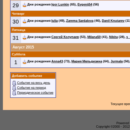
29
Дни рождения
Igor Lunkin
(65),
Evgenij54
(56)
Четверг
30
Дни рождения
Iulia
(49),
Zarema Sardalova
(46),
Danil Knutarev
(11
Пятница
31
Дни рождения
Сергей Колупаев
(53),
Milana50
(41),
Nikita
(28),
s_
Август 2015
Суббота
1
Дни рождения
Anna43
(73),
Мария Мяльдизина
(64),
Jurmala
(56)
Добавить событие
Событие на весь день
Событие на период
Периодическое событие
Текущее вре
Powered b
Copyright ©2000 - 2012,