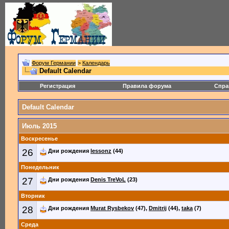
Форум Германии
>
Календарь
Default Calendar
Регистрация
Правила форума
Спра
Default Calendar
Июль 2015
Воскресенье
26
Дни рождения
lessonz
(44)
Понедельник
27
Дни рождения
Denis TreVoL
(23)
Вторник
28
Дни рождения
Murat Rysbekov
(47),
Dmitrij
(44),
taka
(7)
Среда