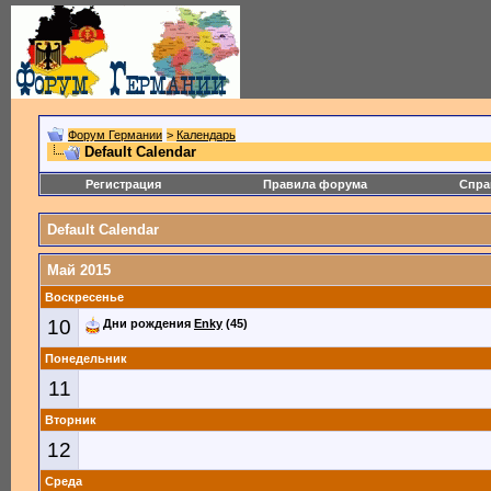
Форум Германии
>
Календарь
Default Calendar
Регистрация
Правила форума
Спра
Default Calendar
Май 2015
Воскресенье
10
Дни рождения
Enky
(45)
Понедельник
11
Вторник
12
Среда