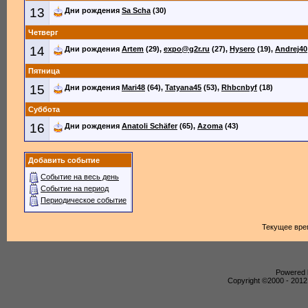
13
Дни рождения
Sa Scha
(30)
Четверг
14
Дни рождения
Artem
(29),
expo@g2r.ru
(27),
Hysero
(19),
Andrej40
Пятница
15
Дни рождения
Mari48
(64),
Tatyana45
(53),
Rhbcnbyf
(18)
Суббота
16
Дни рождения
Anatoli Schäfer
(65),
Azoma
(43)
Добавить событие
Событие на весь день
Событие на период
Периодическое событие
Текущее вре
Powered b
Copyright ©2000 - 2012,