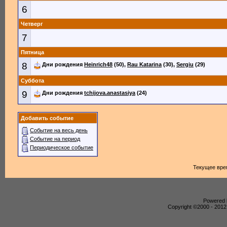
6
Четверг
7
Пятница
8
Дни рождения
Heinrich48
(50),
Rau Katarina
(30),
Sergiu
(29)
Суббота
9
Дни рождения
tchijova.anastasiya
(24)
Добавить событие
Событие на весь день
Событие на период
Периодическое событие
Текущее вре
Powered b
Copyright ©2000 - 2012,