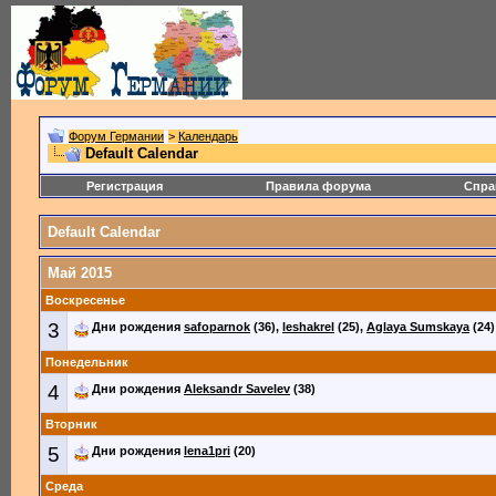
Форум Германии
>
Календарь
Default Calendar
Регистрация
Правила форума
Спра
Default Calendar
Май 2015
Воскресенье
3
Дни рождения
safoparnok
(36),
leshakrel
(25),
Aglaya Sumskaya
(24)
Понедельник
4
Дни рождения
Aleksandr Savelev
(38)
Вторник
5
Дни рождения
lena1pri
(20)
Среда