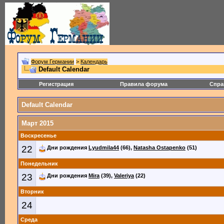
Форум Германии
>
Календарь
Default Calendar
Регистрация
Правила форума
Спра
Default Calendar
Март 2015
Воскресенье
22
Дни рождения
Lyudmila44
(66),
Natasha Ostapenko
(51)
Понедельник
23
Дни рождения
Mira
(39),
Valeriya
(22)
Вторник
24
Среда