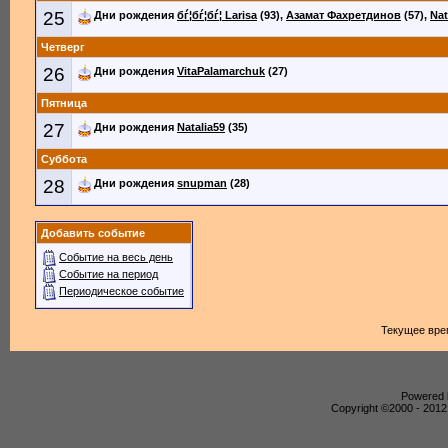
25
Дни рождения
бѓ¦бѓ¦бѓ¦ Larisa
(93),
Азамат Фахретдинов
(57),
Nat
Четверг
26
Дни рождения
VitaPalamarchuk
(27)
Пятница
27
Дни рождения
Natalia59
(35)
Суббота
28
Дни рождения
snupman
(28)
Добавить событие
Событие на весь день
Событие на период
Периодическое событие
Текущее вре
Powered b
Copyright ©2000 - 2012,