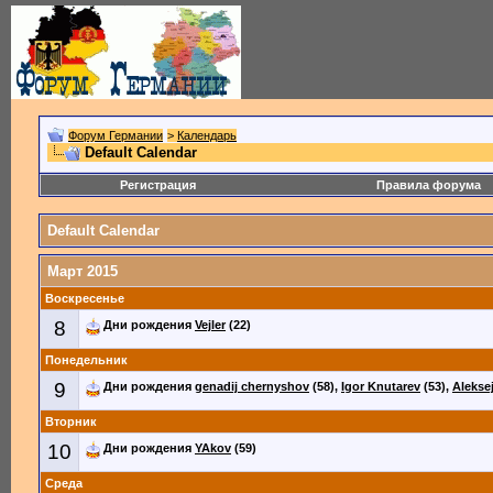
Форум Германии
>
Календарь
Default Calendar
Регистрация
Правила форума
Default Calendar
Март 2015
Воскресенье
8
Дни рождения
Vejler
(22)
Понедельник
9
Дни рождения
genadij chernyshov
(58),
Igor Knutarev
(53),
Alekse
Вторник
10
Дни рождения
YAkov
(59)
Среда