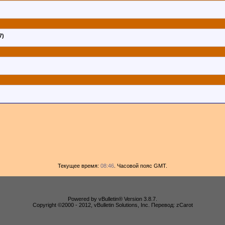
7)
Текущее время:
08:46
. Часовой пояс GMT.
Powered by vBulletin® Version 3.8.7.
Copyright ©2000 - 2012, vBulletin Solutions, Inc. Перевод: zCarot