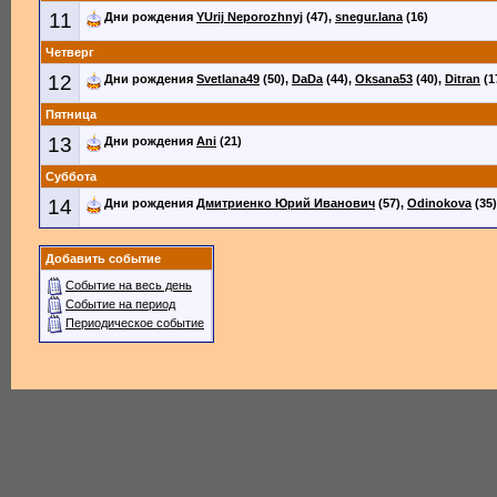
11
Дни рождения
YUrij Neporozhnyj
(47),
snegur.lana
(16)
Четверг
12
Дни рождения
Svetlana49
(50),
DaDa
(44),
Oksana53
(40),
Ditran
(1
Пятница
13
Дни рождения
Ani
(21)
Суббота
14
Дни рождения
Дмитриенко Юрий Иванович
(57),
Odinokova
(35)
Добавить событие
Событие на весь день
Событие на период
Периодическое событие