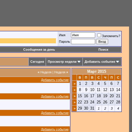
Имя
Запомнить?
Пароль
Сообщения за день
Поиск
Сегодня
Просмотр недели
Добавить событие
Март 2015
«
Неделя
|
Неделя
»
В
П
В
С
Ч
П
С
Добавить событие
1
2
3
4
5
6
7
>
8
9
10
11
12
13
14
>
15
16
17
18
19
20
21
>
Добавить событие
22
23
24
25
26
27
28
>
29
30
31
>
1
2
3
4
Добавить событие
Добавить событие