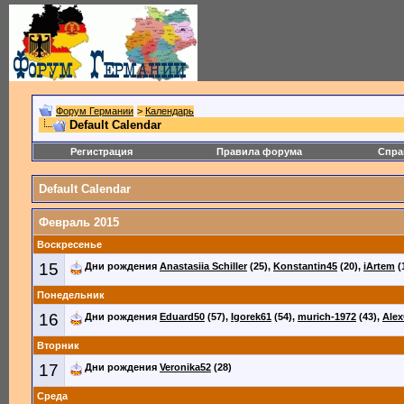
Форум Германии
>
Календарь
Default Calendar
Регистрация
Правила форума
Спра
Default Calendar
Февраль 2015
Воскресенье
15
Дни рождения
Anastasiia Schiller
(25),
Konstantin45
(20),
iArtem
(
Понедельник
16
Дни рождения
Eduard50
(57),
Igorek61
(54),
murich-1972
(43),
Alex
Вторник
17
Дни рождения
Veronika52
(28)
Среда