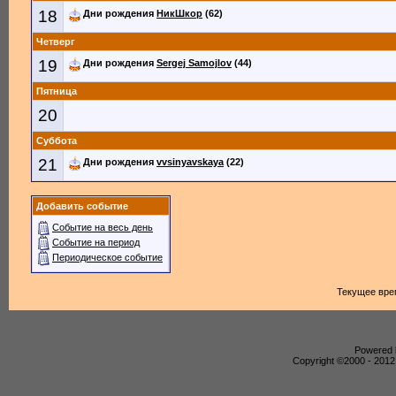
18
Дни рождения
НикШкор
(62)
Четверг
19
Дни рождения
Sergej Samojlov
(44)
Пятница
20
Суббота
21
Дни рождения
vvsinyavskaya
(22)
Добавить событие
Событие на весь день
Событие на период
Периодическое событие
Текущее вре
Powered b
Copyright ©2000 - 2012,